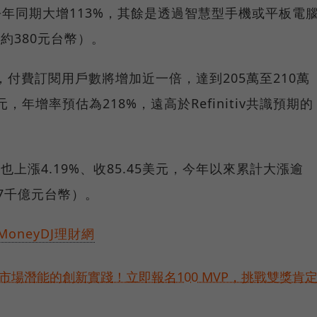
去年同期大增113%，其餘是透過智慧型手機或平板電
約380元台幣）。
預計，付費訂閱用戶數將增加近一倍，達到205萬至210萬
，年增率預估為218%，遠高於Refinitiv共識預期的
5日也上漲4.19%、收85.45美元，今年以來累計大漲逾
約7千億元台幣）。
MoneyDJ理財網
市場潛能的創新實踐！立即報名100 MVP，挑戰雙獎肯