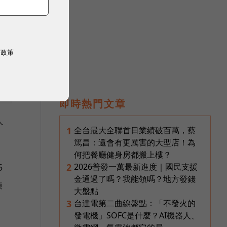
權政策
即時熱門文章
人
全台最大全聯首日業績破百萬，蔡
1
篤昌：還會有更厲害的大型店！為
何把餐廳健身房都搬上樓？
2026普發一萬最新進度｜國民支援
2
5
金通過了嗎？我能領嗎？地方發錢
練
大盤點
台達電第二曲線盤點：「不發火的
3
發電機」SOFC是什麼？AI機器人、