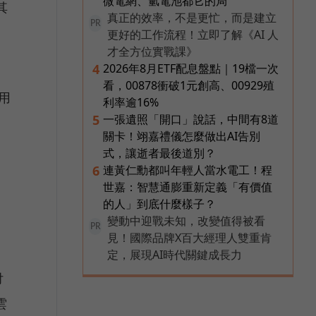
微電網、氫電池都它的局
其
真正的效率，不是更忙，而是建立
PR
更好的工作流程！立即了解《AI 人
才全方位實戰課》
2026年8月ETF配息盤點｜19檔一次
4
看，00878衝破1元創高、00929殖
使用
利率逾16%
一張遺照「開口」說話，中間有8道
5
關卡！翊嘉禮儀怎麼做出AI告別
式，讓逝者最後道別？
連黃仁勳都叫年輕人當水電工！程
6
世嘉：智慧通膨重新定義「有價值
的人」到底什麼樣子？
變動中迎戰未知，改變值得被看
PR
見！國際品牌X百大經理人雙重肯
定，展現AI時代關鍵成長力
付
雲