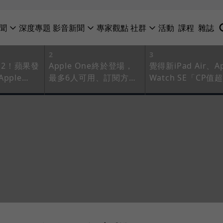
聞
深度專題
影音新聞
專家觀點
社群
活動
課程
雜誌
2
3
 12！蘋果發
Apple One終於登場，
覺得新iPad Air、Ap
pple
最多6人可用、訂閱方案
Watch SE「CP值超
ad，還有
總整理！但為何Spotify
高」？拆解蘋果的
e訂閱服務拉
會嚴厲譴責？
略，靠減法衝銷量