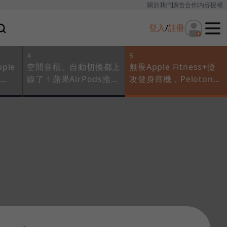
關於我們
廣告合作
內容授權
登入
/
註冊
4
5
ple
空間音檔、自動切換都上
無畏Apple Fitness+搶
線了！蘋果AirPods推2
攻健身商機，Peloton股
平價戰
大新功能，怎麼使用一次
價大漲！CEO為何有信
看
心拉到1億付費會員？