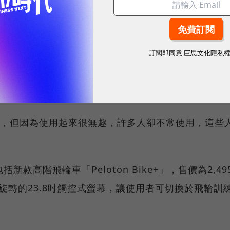
訂閱即同意
巨思文化隱私
、數位趨勢！訂閱《數位時代》日報及社群活動訊息
步機，但因為使用起來很無趣，許多人卻不常使用，這些
。
款高階飛輪車「Peloton Bike+」，售價為2,49
可旋轉的23.8吋觸控式螢幕，讓使用者可切換於飛輪訓