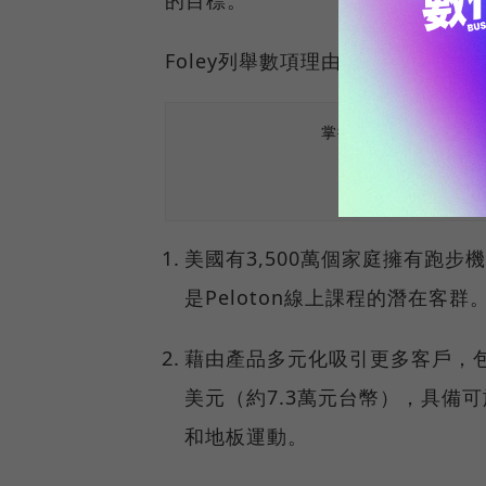
的目標。
Foley列舉數項理由：
掌握最新AI、半導體
美國有3,500萬個家庭擁有跑
是Peloton線上課程的潛在客群
藉由產品多元化吸引更多客戶，包括新
美元（約7.3萬元台幣），具備
和地板運動。