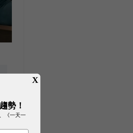
X
展趨勢！
的
、《一天一
合理