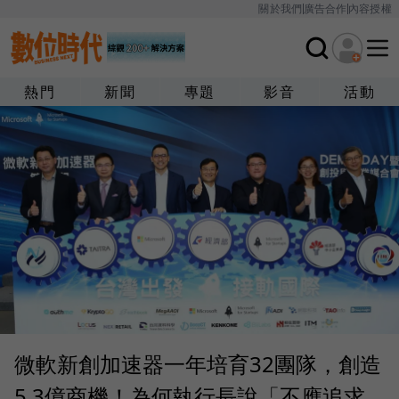
關於我們
廣告合作
內容授權
熱門
新聞
專題
影音
活動
微軟新創加速器一年培育32團隊，創造
5.3億商機！為何執行長說「不應追求