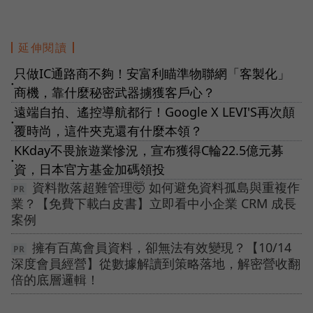
延伸閱讀
只做IC通路商不夠！安富利瞄準物聯網「客製化」
●
商機，靠什麼秘密武器擄獲客戶心？
遠端自拍、遙控導航都行！Google X LEVI'S再次顛
●
覆時尚，這件夾克還有什麼本領？
KKday不畏旅遊業慘況，宣布獲得C輪22.5億元募
●
資，日本官方基金加碼領投
資料散落超難管理🤯 如何避免資料孤島與重複作
業？【免費下載白皮書】立即看中小企業 CRM 成長
案例
擁有百萬會員資料，卻無法有效變現？【10/14
深度會員經營】從數據解讀到策略落地，解密營收翻
倍的底層邏輯！