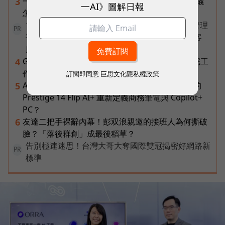
一張遺照「開口」說話，中間有8道關卡！翊嘉禮儀
3
一AI》圖解日報
怎麼做出AI告別式，讓逝者最後道別？
1 名員工、一支 AI 團隊全包辦——企業 AI 員工管理
PR
平台 ORRA，如何讓新創公司撐起研發、銷售到客
服？
Gemini Spark完整教學｜幫你讀Gmail、自動跑完工
4
作流程，3個超實用情境一次看
訂閱即同意
巨思文化隱私權政策
AI 時代的行動生產力：MSI 如何用「理解情境」的
5
Prestige 14 Flip AI+ 重新定義商務筆電與 Copilot+
PC？
友達二把手裸辭內幕！彭双浪親邀的接班人為何撕破
6
臉？「落後群創」成最後稻草？
告別極速迷思！台灣大哥大奪國際雙冠揭密好網路新
PR
標準