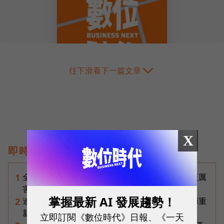
往下滑看下一篇文章
X
即時熱門文章
全台最大全聯首日業績破百萬，蔡篤昌：還會有更厲
1
害的大型店！為何把餐廳健身房都搬上樓？
掌握最新 AI 發展趨勢！
連黃仁勳都叫年輕人當水電工！程世嘉：智慧通膨重
2
新定義「有價值的人」到底什麼樣子？
立即訂閱《數位時代》日報、《一天