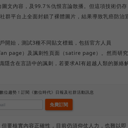
％暴力圖文內容，及99.7％仇恨言論散播。但這項技術仍存
AI在社群平台上全面封鎖了裸體圖片，結果導致乳癌防治
國用戶開始，測試3種不同貼文標籤，包括官方人員
（fan page）及諷刺性頁面（satire page）。然而研
識隱含在言語中的諷刺，若要求AI有超越人類的脈絡
、數位趨勢！訂閱《數位時代》日報及社群活動訊息
，但要核實內容正確性，目前仍須仰仗人力，也難以即