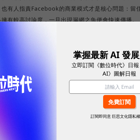
有人指責Facebook的商業模式才是核心問題：留
多擁有較高討論度，一旦出現漏網之魚便會快速傳播。
的曝光能力，在用戶分享時警示；且當一則消息被認定為
這則資訊的用戶，頻繁分享假新聞的用戶文章曝光率將
掌握最新 AI 發
告。
立即訂閱《數位時代》日報
AI》圖解日報
、臉書也向它投降！為何「App追蹤透明度」是最強新功能？
訂閱即同意
巨思文化隱私
！受惠廣告量、價格雙漲，淨利近翻倍，但為何看淡下半年表
I讓補貨更精準，能避免成為「時代眼淚」嗎？