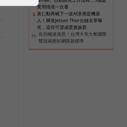
Gmail、自動跑完工作流程，3個超
實用情境一次看
黃仁勳再喊下一波AI浪潮是機器
6
人！輝達Jetson Thor台鏈名單曝
，
光，這些可望成受惠族群
告別極速迷思！台灣大哥大奪國際
PR
雙冠揭密好網路新標準