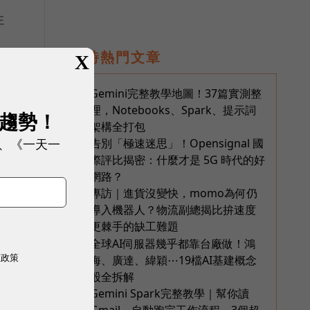
住
即時熱門文章
X
不
Gemini完整教學地圖！37篇實測整
1
理，Notebooks、Spark、提示詞
展趨勢！
架構全打包
、《一天一
告別「極速迷思」！Opensignal 國
2
際評比揭密：什麼才是 5G 時代的好
網路？
專訪｜進貨沒變快，momo為何仍
3
導入機器人？物流副總揭比拚速度
更棘手的缺工難題
全球AI伺服器幾乎都靠台廠做！鴻
4
權政策
海、廣達、緯穎⋯19檔AI基建概念
股全拆解
Gemini Spark完整教學｜幫你讀
5