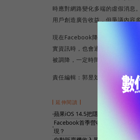
時應對網路變化多端的虛假消息。也
用戶創造廣告收益，但爭議內容
現在Facebook降低了假新聞
實資訊時，也會通知所有分享過
被調降，一定時間內無法投放廣
責任編輯：郭昱彣、張庭銉
延伸閱讀
蘋果iOS 14.5把隱私還給用戶
●
Facebook首季營收成長48%
●
現？
自動販賣機收入暴跌35%！借力A
●