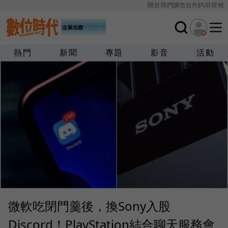
關於我們
廣告合作
內容授權
熱門
新聞
專題
影音
活動
微軟吃閉門羹後，換Sony入股
Discord！PlayStation結合聊天服務會