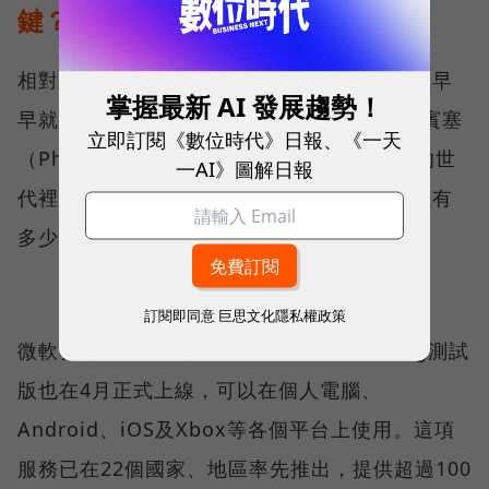
鍵？
相對來說，微軟對平台、主機較無執著，不僅早
掌握最新 AI 發展趨勢！
早就開放跨平台遊玩，Xbox負責人菲爾．史賓塞
立即訂閱《數位時代》日報、《一天
（Phil Spencer）更表示，他認為在接下來的世
一AI》圖解日報
代裡，主機銷量不再是關鍵，真正重要的是擁有
多少玩家。
訂閱即同意
巨思文化隱私權政策
微軟雲端串流遊戲服務Xbox Cloud Gaming測試
版也在4月正式上線，可以在個人電腦、
Android、iOS及Xbox等各個平台上使用。這項
服務已在22個國家、地區率先推出，提供超過100