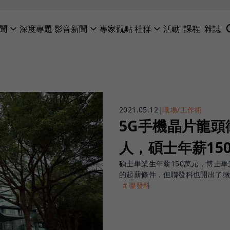
聞
深度專題
影音新聞
專家觀點
社群
活動
課程
雜誌
2021.05.12
|
職場/工作術
5G手機晶片龍頭
人，碩士年薪15
碩士畢業生年薪150萬元，博士畢
的起薪條件，但聯發科也開出了
＃聯發科