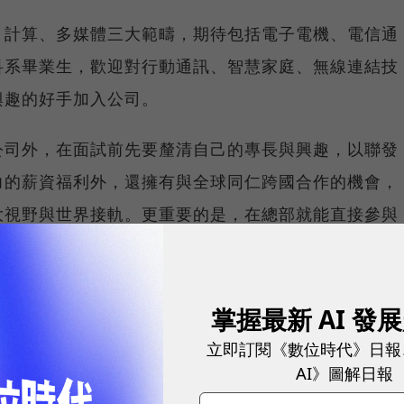
、計算、多媒體三大範疇，期待包括電子電機、電信通
科系畢業生，歡迎對行動通訊、智慧家庭、無線連結技
興趣的好手加入公司。
公司外，在面試前先要釐清自己的專長與興趣，以聯發
力的薪資福利外，還擁有與全球同仁跨國合作的機會，
大視野與世界接軌。更重要的是，在總部就能直接參與
術學習的深度與廣度，提供開放多元且鼓勵創新的工作
是年輕人加入職場時需要考量的條件。
掌握最新 AI 發
高度競爭力，去年度集團表現亮眼，合併營收突破10
立即訂閱《數位時代》日報
每人10萬元激勵獎金，全球位於亞洲、歐洲、美洲的
AI》圖解日報
總獎金逾新台幣17億元。