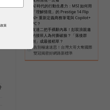
實用情境一次看
AI 時代的行動生產力：MSI 如何用
5
。
「理解情境」的 Prestige 14 Flip
AI+ 重新定義商務筆電與 Copilot+
PC？
權政策
友達二把手裸辭內幕！彭双浪親邀
6
的接班人為何撕破臉？「落後群
創」成最後稻草？
告別極速迷思！台灣大哥大奪國際
PR
雙冠揭密好網路新標準
什