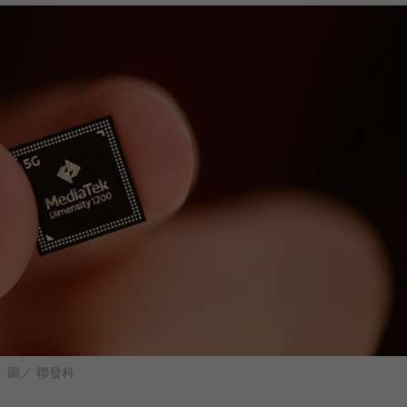
。
圖／ 聯發科