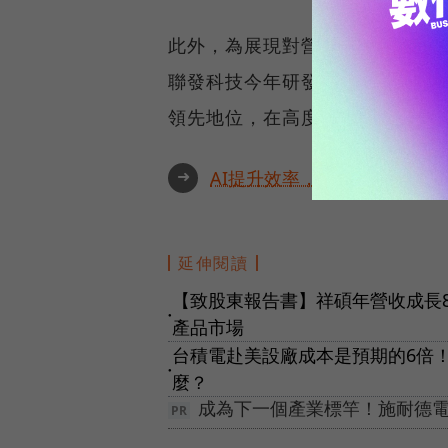
此外，為展現對營運前景的信心，
聯發科技今年研發費用預計投入超
領先地位，在高度競爭的國際舞
➜
AI提升效率，永續決定未來！全
延伸閱讀
【致股東報告書】祥碩年營收成長
●
產品市場
台積電赴美設廠成本是預期的6倍
●
麼？
成為下一個產業標竿！施耐德電機