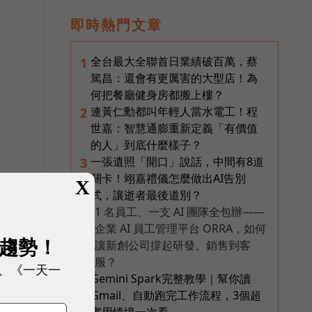
即時熱門文章
全台最大全聯首日業績破百萬，蔡
1
篤昌：還會有更厲害的大型店！為
何把餐廳健身房都搬上樓？
連黃仁勳都叫年輕人當水電工！程
2
世嘉：智慧通膨重新定義「有價值
的人」到底什麼樣子？
一張遺照「開口」說話，中間有8道
3
關卡！翊嘉禮儀怎麼做出AI告別
X
式，讓逝者最後道別？
1 名員工、一支 AI 團隊全包辦——
PR
企業 AI 員工管理平台 ORRA，如何
展趨勢！
讓新創公司撐起研發、銷售到客
0
服？
、《一天一
Gemini Spark完整教學｜幫你讀
4
Gmail、自動跑完工作流程，3個超