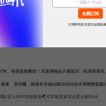
公司未來4年每年加發16元股息，說明看好未來發展
過新台幣1000億元，公司將持續強化所在產業的全球
訂閱即同意
巨思文化隱私
台上發光發熱。
球永續指標企業認證☀️100 MVP等你角逐雙獎榮譽
87%、每股盈餘翻倍！高速傳輸晶片廠龍頭：拓展客製化
！蘋果、英特爾、聯發科等逾60家巨頭共組半導體聯盟圖
X百大MVP加值榮譽🌏立即報獎展現企業永續DNA