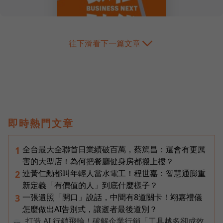
往下滑看下一篇文章
即時熱門文章
全台最大全聯首日業績破百萬，蔡篤昌：還會有更厲
1
害的大型店！為何把餐廳健身房都搬上樓？
連黃仁勳都叫年輕人當水電工！程世嘉：智慧通膨重
2
新定義「有價值的人」到底什麼樣子？
一張遺照「開口」說話，中間有8道關卡！翊嘉禮儀
3
怎麼做出AI告別式，讓逝者最後道別？
打造 AI 行銷飛輪！破解企業行銷「工具越多卻成效