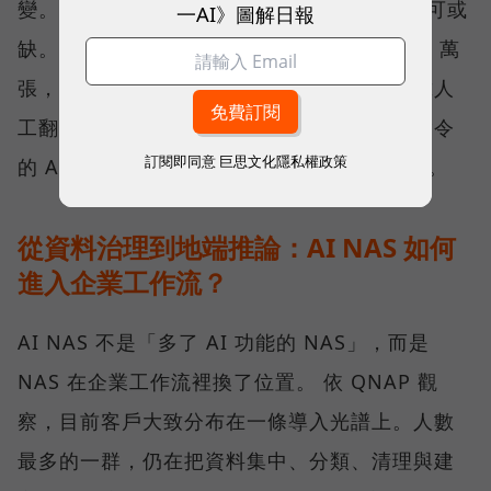
變。「在 NAS 裡放入 AI Agent 會越來越不可或
一AI》圖解日報
缺。」劉文義舉例，當照片累積到 10 萬、20 萬
張，要找出其中幾張特定畫面，已不可能只靠人
工翻找。此時，能理解內容、接受自然語言指令
訂閱即同意
巨思文化隱私權政策
的 AI 工具，會從加分功能逐漸變成必要條件。
從資料治理到地端推論：AI NAS 如何
進入企業工作流？
AI NAS 不是「多了 AI 功能的 NAS」，而是
NAS 在企業工作流裡換了位置。 依 QNAP 觀
察，目前客戶大致分布在一條導入光譜上。人數
最多的一群，仍在把資料集中、分類、清理與建