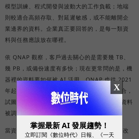
模型訓練、程式開發與波動大的工作負載；地端
則較適合高頻存取、對延遲敏感，或不能離開企
業邊界的資料。企業真正要回答的，是每一類資
料與任務應該放在哪裡。
依 QNAP 觀察，客戶過去關心的是需要幾 TB、
幾 PB，或備份速度有多快；現在更常問的是，機
器裡的資料要如何被 AI 活用。QNAP 也從 2021
X
年起，把公司發展定調在 AI 與高速網路的融合，
試圖讓 NAS 從資料保存的位置，進一步成為資料
被調用的位置。
掌握最新 AI 發展趨勢！
當資料量持續擴大，搜尋與管理方式也會跟著改
立即訂閱《數位時代》日報、《一天