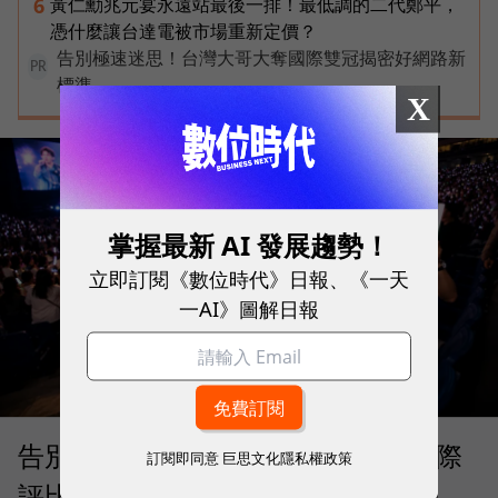
黃仁勳兆元宴永遠站最後一排！最低調的二代鄭平，
6
憑什麼讓台達電被市場重新定價？
告別極速迷思！台灣大哥大奪國際雙冠揭密好網路新
PR
標準
X
掌握最新 AI 發展趨勢！
立即訂閱《數位時代》日報、《一天
一AI》圖解日報
告別「極速迷思」！Opensignal 國際
訂閱即同意
巨思文化隱私權政策
評比揭密：什麼才是 5G 時代的好網