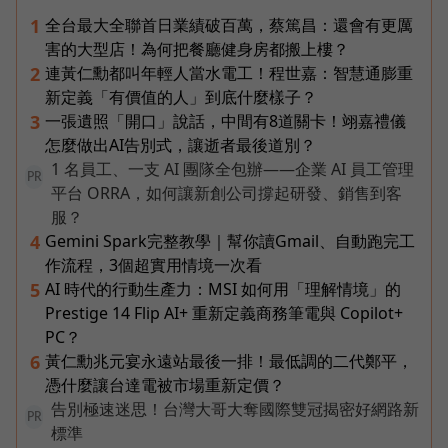
全台最大全聯首日業績破百萬，蔡篤昌：還會有更厲
1
害的大型店！為何把餐廳健身房都搬上樓？
連黃仁勳都叫年輕人當水電工！程世嘉：智慧通膨重
2
新定義「有價值的人」到底什麼樣子？
一張遺照「開口」說話，中間有8道關卡！翊嘉禮儀
3
怎麼做出AI告別式，讓逝者最後道別？
1 名員工、一支 AI 團隊全包辦——企業 AI 員工管理
PR
平台 ORRA，如何讓新創公司撐起研發、銷售到客
服？
Gemini Spark完整教學｜幫你讀Gmail、自動跑完工
4
作流程，3個超實用情境一次看
AI 時代的行動生產力：MSI 如何用「理解情境」的
5
Prestige 14 Flip AI+ 重新定義商務筆電與 Copilot+
PC？
黃仁勳兆元宴永遠站最後一排！最低調的二代鄭平，
6
憑什麼讓台達電被市場重新定價？
告別極速迷思！台灣大哥大奪國際雙冠揭密好網路新
PR
標準