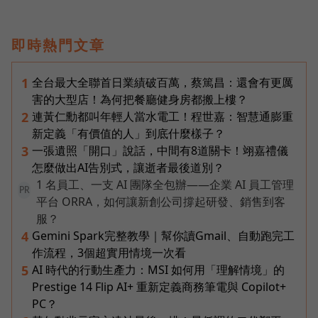
即時熱門文章
全台最大全聯首日業績破百萬，蔡篤昌：還會有更厲
1
害的大型店！為何把餐廳健身房都搬上樓？
連黃仁勳都叫年輕人當水電工！程世嘉：智慧通膨重
2
新定義「有價值的人」到底什麼樣子？
一張遺照「開口」說話，中間有8道關卡！翊嘉禮儀
3
怎麼做出AI告別式，讓逝者最後道別？
1 名員工、一支 AI 團隊全包辦——企業 AI 員工管理
PR
平台 ORRA，如何讓新創公司撐起研發、銷售到客
服？
Gemini Spark完整教學｜幫你讀Gmail、自動跑完工
4
作流程，3個超實用情境一次看
AI 時代的行動生產力：MSI 如何用「理解情境」的
5
Prestige 14 Flip AI+ 重新定義商務筆電與 Copilot+
PC？