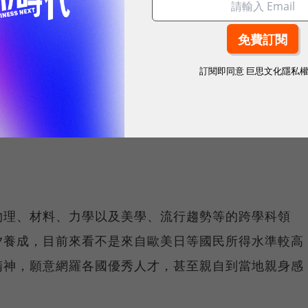
易爆發力的證券分析人馬。今年不到40歲的宏易執行
所主持的宏捷科技（Orca Technology）在國際
8088手機外殼，西屋的洗衣機外觀，都出自這個設計團
訂閱即同意
巨思文化隱私
宏易鋼模合併後改名為宏易精密，而台灣的製造開模能
兩廂各有擅長的結合因而爆發出亮麗火花。
物理、材料、力學以及美學、流行趨勢等的跨學科領
夕養成，目前來看不是來自歐美日等國民所得水準較高
精神，願意網羅各國優秀人才，甚至親自到當地親身感