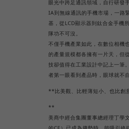
眼光中跨足通訊領域，自行研發手
IA到無線通訊的手機市場，一路
基，從LCD顯示器到鈦合金手機
隊功不可沒。
不僅手機產業如此，在數位相機
的產量規模都各擁有一片天，但
技卻值得在工業設計中記上一筆
者第一眼看到產品時，眼球就不
**比美觀、比輕薄短小、也比創
**
美商中經合集團董事總經理丁學
的CE）已成為趨勢時，能吸引終