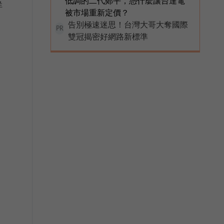
低調的二代鄭平，憑什麼讓台達電
祥
被市場重新定價？
告別極速迷思！台灣大哥大奪國際
PR
雙冠揭密好網路新標準