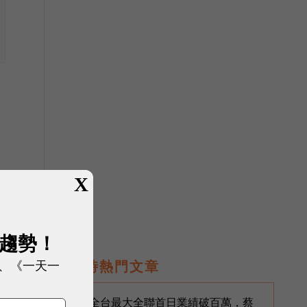
X
展趨勢！
、《一天一
即時熱門文章
全台最大全聯首日業績破百萬，蔡
1