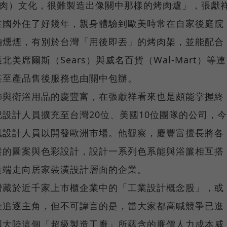
（烤肉）文化，很難製造出像關中那樣的烤肉爐」，張獻
在國外住了好幾年，親身體驗到歐美時常在自家後庭院
納燻煙，有別於台灣「用後即丟」的烤肉架，並能配合
美席爾斯（Sears）與威名百貨（Wal-Mart）等連
甚至產品售後服務也由關中包辦。
飾與衛浴用品的慶豐富，在張獻祥看來也是頗能掌握終
設計人員擴充至台灣20位、美國10位團隊的公司，今
風設計人員以開發歐洲市場。他觀察，慶豐富擅長將各
簾的圖案與色彩設計，設計一系列色系能與浴簾相互搭
造端走向居家裝潢設計層面的企業。
潛藏於近千家上市櫃企業中的「工業設計概念股」，或
金追逐主角，但不可諱言的是，當大家都高喊競爭已進
國大陸這個「超級製造工廠」所蘊含的廉價人力成本威