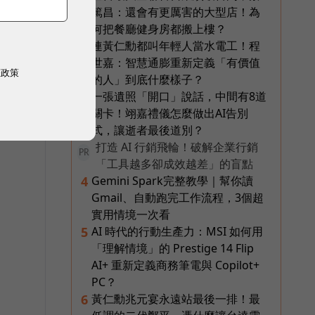
篤昌：還會有更厲害的大型店！為
何把餐廳健身房都搬上樓？
連黃仁勳都叫年輕人當水電工！程
2
世嘉：智慧通膨重新定義「有價值
權政策
的人」到底什麼樣子？
一張遺照「開口」說話，中間有8道
3
關卡！翊嘉禮儀怎麼做出AI告別
式，讓逝者最後道別？
打造 AI 行銷飛輪！破解企業行銷
PR
「工具越多卻成效越差」的盲點
Gemini Spark完整教學｜幫你讀
4
Gmail、自動跑完工作流程，3個超
實用情境一次看
AI 時代的行動生產力：MSI 如何用
5
「理解情境」的 Prestige 14 Flip
AI+ 重新定義商務筆電與 Copilot+
PC？
黃仁勳兆元宴永遠站最後一排！最
6