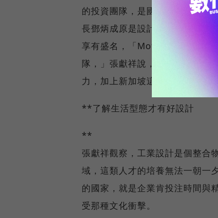
的投資團隊，是國內第一個看出宏
長鄧炳成原是設計師出身，他在新加坡
享有盛名，「Motorola的V
隊，」張獻祥說，宏捷與台灣的
力，加上新加坡這組設計團隊，
**了解生活型態才有好設計
**
張獻祥觀察，工業設計是個整合
域，這類人才的培養無法一朝一
的國家，就是企業肯投注時間與
受那種文化衝擊。