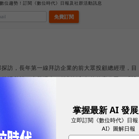
、數位趨勢！訂閱《數位時代》日報及社群活動訊息
部探訪，長年第一線拜訪企業的前大眾投顧總經理，目
將的張獻祥，也發現在一般刻板印象的傳產公司，「設
出新芽。
以能贏得國外知名品牌青睞，如製造烤肉爐的關中、以
掌握最新 AI 發
模具製造等台灣製造專長，與一群新加坡工業設計師完
立即訂閱《數位時代》日報
明顯實例。
AI》圖解日報
落於台灣各角落不為人知的競爭力地圖，呂宗耀所帶領