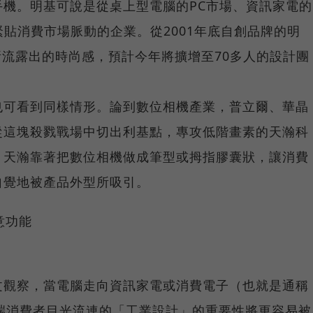
機。明基可說是從桌上型電腦的PC市場、資訊家電的
緊貼消費市場脈動的企業。從2001年底自創品牌的明
所流露出的時尚感，預計今年將擴增至70多人的設計團
也可看到同樣情形。論到數位相機產業，普立爾、華晶
從這塊殺戮戰場中切出利基點，專攻低階畫素的天瀚科
。天瀚靠著把數位相機做成筆型或拇指膠囊狀，讓消費
自覺地被產品外型所吸引。
意功能
文觀察，當電腦走向資訊家電或消費電子（也就是通稱
端消費者目光流連的「工業設計」的重要性將更容易被