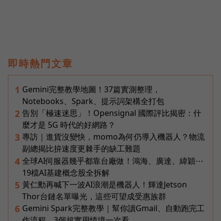
即時熱門文章
Gemini完整教學地圖！37篇實測整理，
1
Notebooks、Spark、提示詞架構全打包
告別「極速迷思」！Opensignal 國際評比揭密：什
2
麼才是 5G 時代的好網路？
專訪｜進貨沒變快，momo為何仍導入機器人？物流
3
副總揭比拚速度更棘手的缺工難題
全球AI伺服器幾乎都靠台廠做！鴻海、廣達、緯穎⋯
4
19檔AI基建概念股全拆解
黃仁勳再喊下一波AI浪潮是機器人！輝達Jetson
5
Thor台鏈名單曝光，這些可望成受惠族群
Gemini Spark完整教學｜幫你讀Gmail、自動跑完工
6
作流程，3個超實用情境一次看