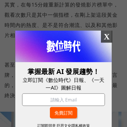
其實，在每15分鐘重新計算的發燒影片榜單中，
觀看次數只是其中一個指標，在剛上架這段黃金
時間內的熱度、是不是符合潮流、以及和其他影
X
片相比的反應如何，這些都很重要。
甚至有創作者抱怨本來有上發燒，後來被發黃
掌握最新 AI 發展趨勢！
牌，就跟著盈利狀態一起從榜上消失了。不諱言
立即訂閱《數位時代》日報、《一天
的，發燒雖然基於機器篩選，最後還是人工做最
一AI》圖解日報
終決定。
訂閱即同意
巨思文化隱私權政策