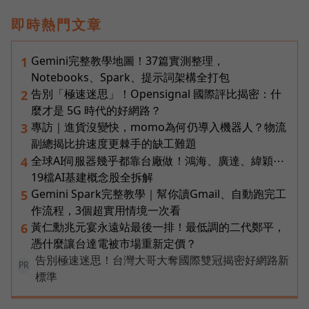
即時熱門文章
Gemini完整教學地圖！37篇實測整理，
1
Notebooks、Spark、提示詞架構全打包
告別「極速迷思」！Opensignal 國際評比揭密：什
2
麼才是 5G 時代的好網路？
專訪｜進貨沒變快，momo為何仍導入機器人？物流
3
副總揭比拚速度更棘手的缺工難題
全球AI伺服器幾乎都靠台廠做！鴻海、廣達、緯穎⋯
4
19檔AI基建概念股全拆解
Gemini Spark完整教學｜幫你讀Gmail、自動跑完工
5
作流程，3個超實用情境一次看
黃仁勳兆元宴永遠站最後一排！最低調的二代鄭平，
6
憑什麼讓台達電被市場重新定價？
告別極速迷思！台灣大哥大奪國際雙冠揭密好網路新
PR
標準