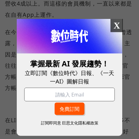
營收4成以上。而這樣的會員機制，一直以來都是
在自有App上運作。
X
在今年1月推出咖啡訂閱制時，台灣星巴克就曾透
露，之所以選擇在LINE官方帳號推出訂閱制，主
因是觀察到，消費者剛開始對星巴克有興趣時，
掌握最新 AI 發展趨勢！
往往會先選擇追蹤Facebook粉絲團或是LINE官
立即訂閱《數位時代》日報、《一天
方帳號來追蹤新品、促銷動態。在星巴克LINE官
一AI》圖解日報
方帳號累積的好友，大多不是星禮程會員。
在LINE官方帳號經營訂閱制，是希望撈進更多不
訂閱即同意
巨思文化隱私權政策
是會員的新客。在推出訂閱制之後，也帶動了好