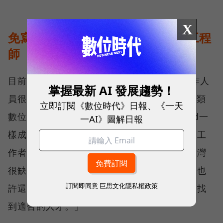
X
免寫程式的數位工具，讓人人都是工程
師
目前在導入MoBagel產品的企業裡，內部操作人
掌握最新 AI 發展趨勢！
員很多都是非IT人士。鍾哲民認為，「運用這類
立即訂閱《數位時代》日報、《一天
數位工具的能力，有一天會跟用Excel、Word一
一AI》圖解日報
樣成為必備技能。」且基於現實考量，企業及工
作者也必須朝這個方向發展，主要原因是「台灣
很缺寫程式的人才，不只要跟外商搶，在國內也
訂閱即同意
巨思文化隱私權政策
許還要跟台積電比拚，中小企業或傳產不容易找
到適合的人才。」