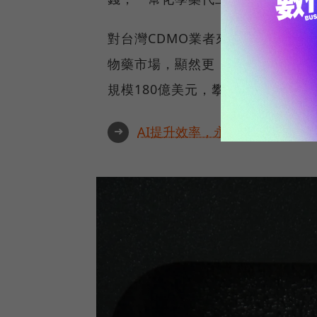
對台灣CDMO業者來說，儘管化
物藥市場，顯然更「有利可圖」。依
規模180億美元，攀升至2025年的
➜
AI提升效率，永續決定未來！全球