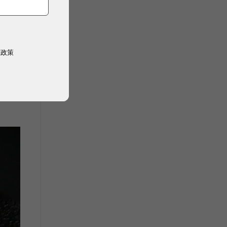
生
市場
權政策