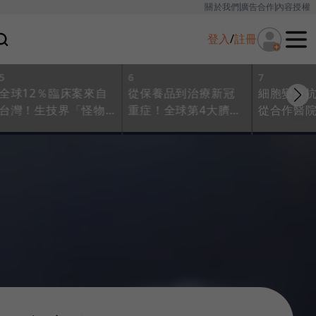
關於我們
廣告合作
內容授權
登入
/
註冊
5
6
7
全球12％臨床案來自
從保養品到治療新冠
細胞變身
台灣！生技界「怪物
重症！全球第4大臍帶
從合作醫
新人」細胞治療，兩
血資料庫訊聯，打造
件數都是
大趨勢接軌國際
細胞治療黃金產業鏈
長聖生技