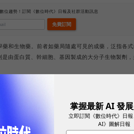
、數位趨勢！訂閱《數位時代》日報及社群活動訊息
化學藥和生物藥。前者如藥局隨處可見的成藥，泛指各式
則是由蛋白質、幹細胞、基因製成的大分子生物製劑，
則像是生產飛機。
」台康生技創辦人、現任總經理劉理
的技術門檻。
掌握最新 AI 發
團兼永昕生醫董事長林榮錦表示，「藥價」是最直接的
立即訂閱《數位時代》日報
市時1顆賣新台幣20元，專利保護期過了，1顆只剩1
AI》圖解日報
公司能分多少？」