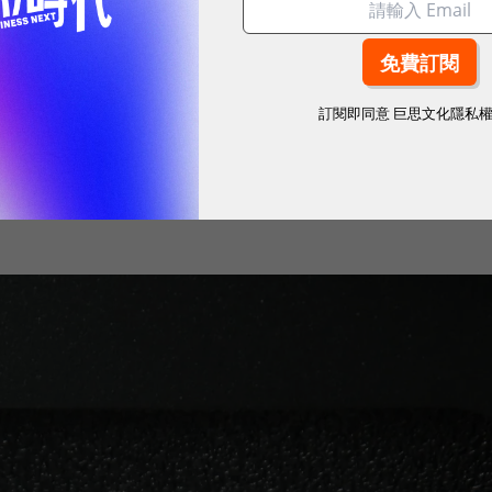
學藥的整體規模和市值較大，但是療效更佳、藥價更貴的
照弗若斯特沙利文估計，生物藥可從2020年的全球
訂閱即同意
巨思文化隱私
460億美元。
永續指標企業認證☀️100 MVP等你角逐雙獎榮譽