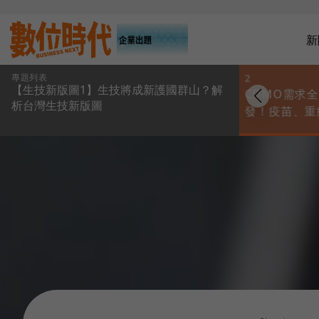
新
專題列表
1
2
【生技新版圖1】生技將成新護國群山？解
生技將成新護國群
CDMO需求
析台灣生技新版圖
山？哪4大領域最有潛
發！疫苗、重
力？一次看懂台灣生
想找代工，台
技新版圖
1.3兆生物藥