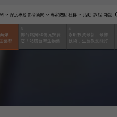
聞
深度專題
影音新聞
專家觀點
社群
活動
課程
雜誌
3
4
全面爆
郭台銘掏50億元投資
永昕投資最新、最難
症藥都
它！站穩台灣生物藥
技術，生技教父能打
廠搶攻
CDMO一哥，台康生
造台積電第2？
商機
技直追三星