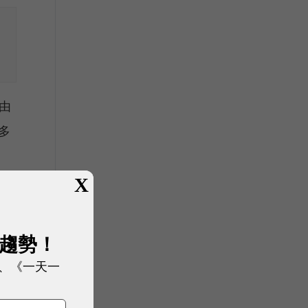
由
多
X
成
展趨勢！
觀
、《一天一
塊