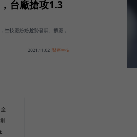
台廠搶攻1.3
增，生技廠紛紛趁勢發展、擴廠，
2021.11.02
|
醫療生技
）全
開
在