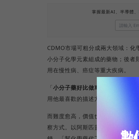
掌握最新AI、半導體
CDMO市場可粗分成兩大領域：
小分子化學元素組成的藥物；後者
用在慢性病、癌症等重大疾病。
「
小分子藥好比做車子，大分子藥
用他最喜歡的描述方式，解釋兩者
而難度愈高，價值也愈大。晟德集
察方式。以阿斯匹靈原廠藥為例，上
錢，「幫化學藥代工生產的CDMO