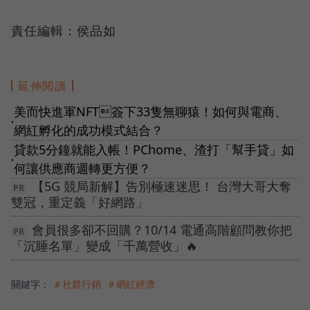
責任編輯：侯品如
延伸閱讀
美而快進軍NFT簽下33隻無聊猿！如何與電商、
●
網紅孵化的成功模式結合？
貸款5分鐘就能入帳！PChome、渣打「幫手貸」如
●
何讓供應商週轉更方便？
【5G 競局新解】告別極速迷思！ 台灣大哥大奪
雙冠，重定義「好網路」
會員很多卻不回購？10/14 電通高階顧問教你把
「沉睡名單」變成「千萬營收」🔥
關鍵字：
＃社群行銷
＃網紅經濟