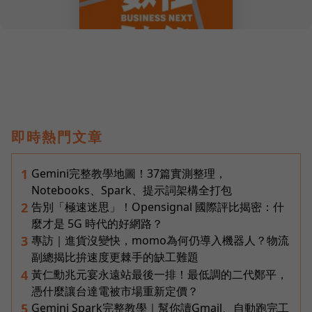
即時熱門文章
Gemini完整教學地圖！37篇實測整理，
1
Notebooks、Spark、提示詞架構全打包
告別「極速迷思」！Opensignal 國際評比揭密：什
2
麼才是 5G 時代的好網路？
專訪｜進貨沒變快，momo為何仍導入機器人？物流
3
副總揭比拚速度更棘手的缺工難題
黃仁勳兆元宴永遠站最後一排！最低調的二代鄭平，
4
憑什麼讓台達電被市場重新定價？
Gemini Spark完整教學｜幫你讀Gmail、自動跑完工
5