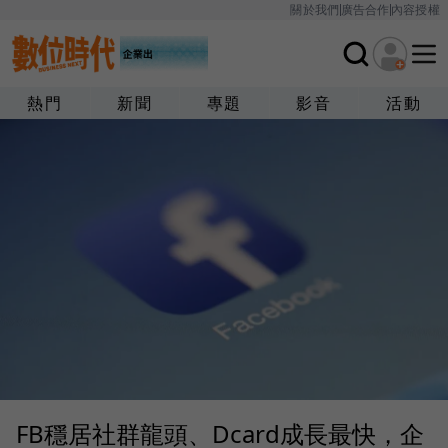
關於我們
廣告合作
內容授權
熱門
新聞
專題
影音
活動
FB穩居社群龍頭、Dcard成長最快，企