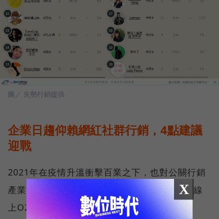
圖／ 先勢行銷提供
企業日趨仰賴網紅社群行銷，4點建議
迎戰
2021年在疫情升溫衝擊百業之下，也對公關行銷
X
產業帶來了深遠的影響，實體活動縮減，線下線
上O2O串聯比例持續提升。