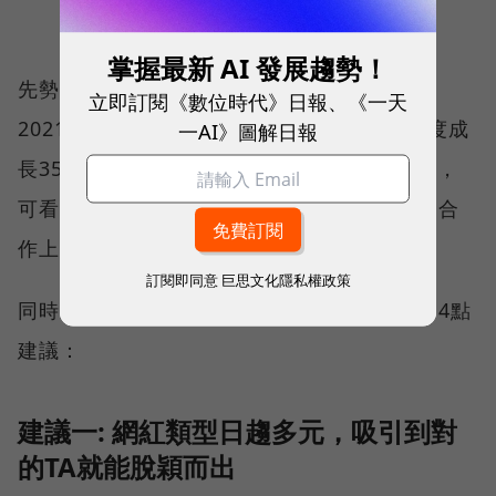
掌握最新 AI 發展趨勢！
先勢集團董事總經理廖舒雁表示，以先勢集團
立即訂閱《數位時代》日報、《一天
2021年所執行的活動來說，O2O行銷活動年度成
一AI》圖解日報
長35%，而KOL的活動參與提升佔比達到40%，
可看出社群網紅與企業品牌在行銷溝通或活動合
作上皆日趨緊密。
訂閱即同意
巨思文化隱私權政策
同時，企業該如何投入社群網紅行銷？她提出4點
建議：
建議一: 網紅類型日趨多元，吸引到對
的TA就能脫穎而出