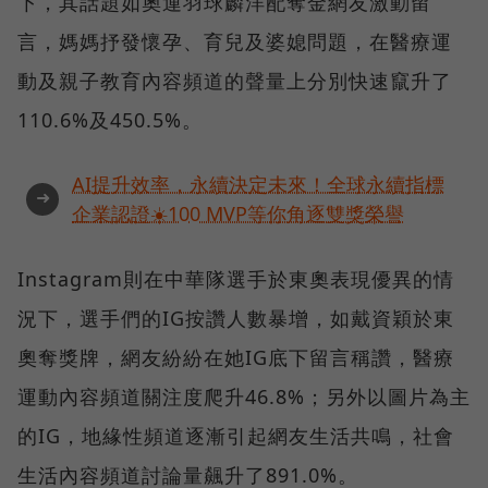
下，其話題如奧運羽球麟洋配奪金網友激動留
言，媽媽抒發懷孕、育兒及婆媳問題，在醫療運
動及親子教育內容頻道的聲量上分別快速竄升了
110.6%及450.5%。
AI提升效率，永續決定未來！全球永續指標
➜
企業認證☀️100 MVP等你角逐雙獎榮譽
Instagram則在中華隊選手於東奧表現優異的情
況下，選手們的IG按讚人數暴增，如戴資穎於東
奧奪獎牌，網友紛紛在她IG底下留言稱讚，醫療
運動內容頻道關注度爬升46.8%；另外以圖片為主
的IG，地緣性頻道逐漸引起網友生活共鳴，社會
生活內容頻道討論量飆升了891.0%。