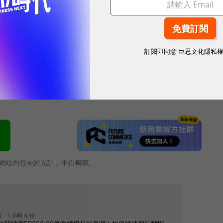
麥肯錫：企業搶才必把握3原則
源釋出逾40個職缺，培養離岸風電人才
00名業務，鳳凰恢復至8成人力
能決定企業將走到哪？百大MVP倒數徵件中！成為下一代
訂閱即同意
巨思文化隱私
網站內容未經允許，不得轉載。