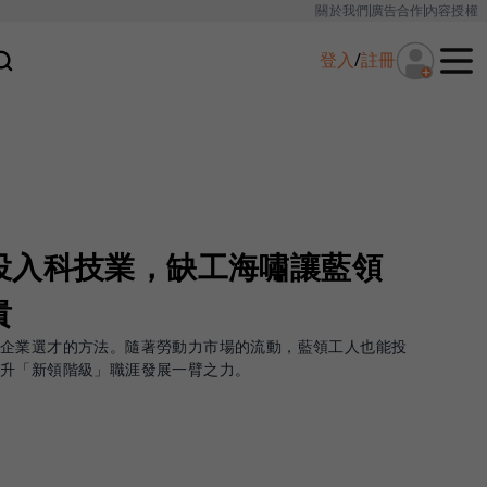
關於我們
廣告合作
內容授權
登入
/
註冊
投入科技業，缺工海嘯讓藍領
貴
今企業選才的方法。隨著勞動力市場的流動，藍領工人也能投
躍升「新領階級」職涯發展一臂之力。