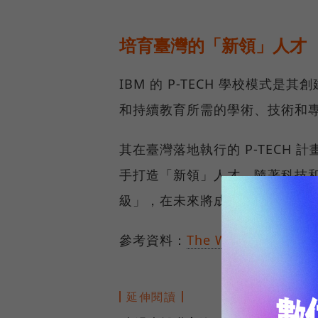
培育臺灣的「新領」人才
IBM 的 P-TECH 學校模式
和持續教育所需的學術、技術和
其在臺灣落地執行的 P-TECH
手打造「新領」人才。隨著科技
級」，在未來將成為具備潛力的
參考資料：
The Wall Street Jou
延伸閱讀