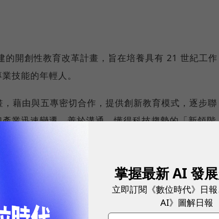
是其創建的開創性教育改革計畫，旨在培養具有 21 世紀工作
專業技能的年輕人。
 計畫，藉由與五專密切合作，提供創新教育模式，逐步聯
和產業迅速變遷，善於溝通、懂得科技趨勢的「新領階
搶手人才。
rnal
、
CSR@天下
掌握最新 AI 發
立即訂閱《數位時代》日報
AI》圖解日報