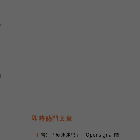
男
的
即時熱門文章
告別「極速迷思」！Opensignal 國
1