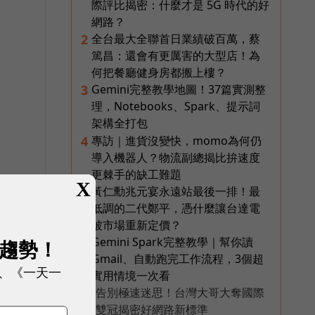
際評比揭密：什麼才是 5G 時代的好
網路？
全台最大全聯首日業績破百萬，蔡
2
篤昌：還會有更厲害的大型店！為
何把餐廳健身房都搬上樓？
Gemini完整教學地圖！37篇實測整
3
理，Notebooks、Spark、提示詞
架構全打包
專訪｜進貨沒變快，momo為何仍
4
導入機器人？物流副總揭比拚速度
更棘手的缺工難題
X
黃仁勳兆元宴永遠站最後一排！最
5
低調的二代鄭平，憑什麼讓台達電
被市場重新定價？
Gemini Spark完整教學｜幫你讀
6
展趨勢！
Gmail、自動跑完工作流程，3個超
、《一天一
實用情境一次看
告別極速迷思！台灣大哥大奪國際
PR
雙冠揭密好網路新標準