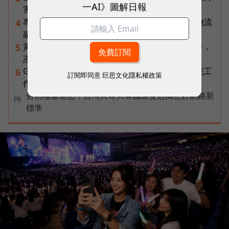
一AI》圖解日報
害的大型店！為何把餐廳健身房都搬上樓？
專訪｜進貨沒變快，momo為何仍導入機器人？物流
4
副總揭比拚速度更棘手的缺工難題
黃仁勳兆元宴永遠站最後一排！最低調的二代鄭平，
5
憑什麼讓台達電被市場重新定價？
Gemini Spark完整教學｜幫你讀Gmail、自動跑完工
6
訂閱即同意
巨思文化隱私權政策
作流程，3個超實用情境一次看
告別極速迷思！台灣大哥大奪國際雙冠揭密好網路新
PR
標準