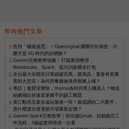
即時熱門文章
告別「極速迷思」！Opensignal 國際評比揭密：什
1
麼才是 5G 時代的好網路？
Gemini完整教學地圖！37篇實測整理，
2
Notebooks、Spark、提示詞架構全打包
全台最大全聯首日業績破百萬，蔡篤昌：還會有更厲
3
害的大型店！為何把餐廳健身房都搬上樓？
專訪｜進貨沒變快，momo為何仍導入機器人？物流
4
副總揭比拚速度更棘手的缺工難題
黃仁勳兆元宴永遠站最後一排！最低調的二代鄭平，
5
憑什麼讓台達電被市場重新定價？
Gemini Spark完整教學｜幫你讀Gmail、自動跑完工
6
作流程，3個超實用情境一次看