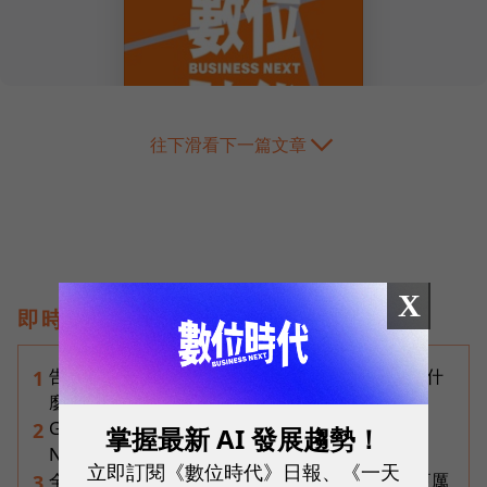
往下滑看下一篇文章
X
即時熱門文章
告別「極速迷思」！Opensignal 國際評比揭密：什
1
麼才是 5G 時代的好網路？
Gemini完整教學地圖！37篇實測整理，
2
掌握最新 AI 發展趨勢！
Notebooks、Spark、提示詞架構全打包
立即訂閱《數位時代》日報、《一天
全台最大全聯首日業績破百萬，蔡篤昌：還會有更厲
3