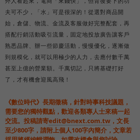
外人看起來，電商「來錢快」，但背後要下的功
夫可不少，「水」可是很深的！從選對商品開
始，倉儲、物流、金流及客服做好完整配套，再
搭配行銷活動吸引流量，固定地投放廣告讓客戶
熟悉品牌、辦一些節慶活動，慢慢優化，逐漸做
到規模化，就可以用極少的人力，去應付數千萬
甚至上億的營業額。千萬切記，只將基礎打好
了，才有機會迎風高飛！
《數位時代》長期徵稿，針對時事科技議題，
需要您的獨特觀點，歡迎各類專人士來稿一起
交流。投稿請寄
edit@bnext.com.tw
，文長
至少800字，請附上個人100字內簡介，文章若
採用將經編輯潤飾，如需改標會與您討論。