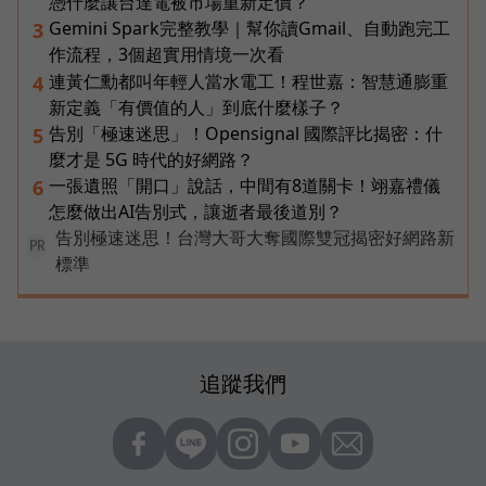
憑什麼讓台達電被市場重新定價？
Gemini Spark完整教學｜幫你讀Gmail、自動跑完工
3
作流程，3個超實用情境一次看
連黃仁勳都叫年輕人當水電工！程世嘉：智慧通膨重
4
新定義「有價值的人」到底什麼樣子？
告別「極速迷思」！Opensignal 國際評比揭密：什
5
麼才是 5G 時代的好網路？
一張遺照「開口」說話，中間有8道關卡！翊嘉禮儀
6
怎麼做出AI告別式，讓逝者最後道別？
告別極速迷思！台灣大哥大奪國際雙冠揭密好網路新
PR
標準
追蹤我們