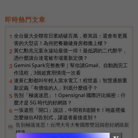
即時熱門文章
全台最大全聯首日業績破百萬，蔡篤昌：還會有更厲
1
害的大型店！為何把餐廳健身房都搬上樓？
黃仁勳兆元宴永遠站最後一排！最低調的二代鄭平，
2
憑什麼讓台達電被市場重新定價？
Gemini Spark完整教學｜幫你讀Gmail、自動跑完工
3
作流程，3個超實用情境一次看
連黃仁勳都叫年輕人當水電工！程世嘉：智慧通膨重
4
新定義「有價值的人」到底什麼樣子？
告別「極速迷思」！Opensignal 國際評比揭密：什
5
麼才是 5G 時代的好網路？
一張遺照「開口」說話，中間有8道關卡！翊嘉禮儀
6
怎麼做出AI告別式，讓逝者最後道別？
告別極速迷思！台灣大哥大奪國際雙冠揭密好網路新
PR
標準