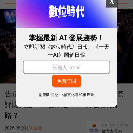
X
掌握最新 AI 發展趨勢！
立即訂閱《數位時代》日報、《一天
一AI》圖解日報
告別「極速迷思」！Opensignal 國際
訂閱即同意
巨思文化隱私權政策
評比揭密：什麼才是 5G 時代的好網
路？
sponsored by
2026.08.03
|
3C生活
台灣大哥大