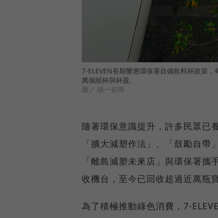
7-ELEVEN長期響應環保署自備飲料杯政策
萬個紙杯與杯蓋。
圖／ 統一超商
隨著環保意識提升，許多民眾已養成
「擴大減塑作法」、「鼓勵自帶」兩
「離島減塑未來店」與環保署攜
收機台，至今已回收超過近萬瓶
為了積極推動綠色消費，7-ELE