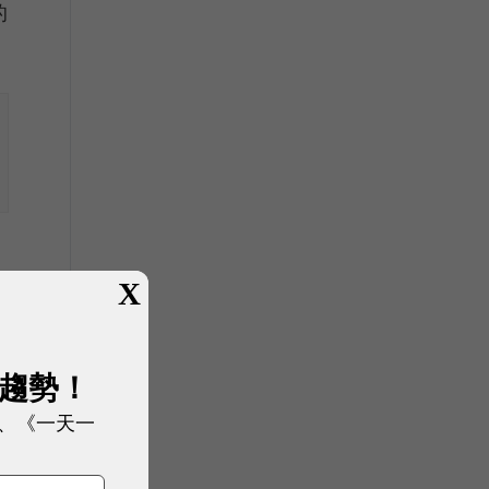
的
X
展趨勢！
、《一天一