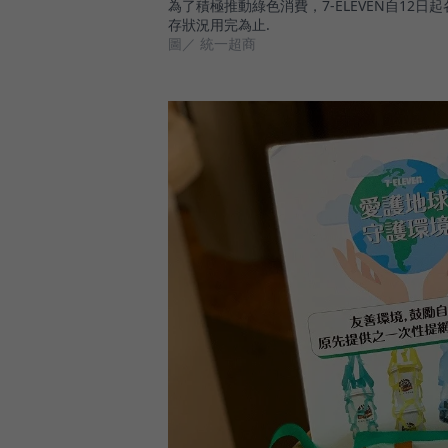
為了積極推動綠色消費，7-ELEVEN自1
存狀況用完為止.
圖／ 統一超商