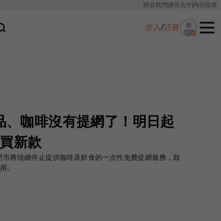
關於我們
廣告合作
內容授權
登入
/
註冊
食品、咖啡沒有提網了！明日起
元買新款
500間門市將陸續停止提供咖啡及鮮食的一次性免費提網服務，鼓
使用。