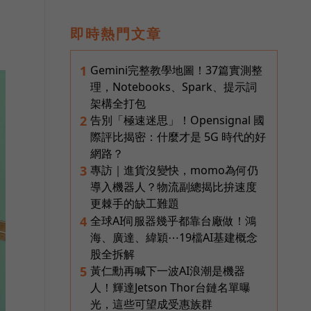
即時熱門文章
Gemini完整教學地圖！37篇實測整
1
理，Notebooks、Spark、提示詞
架構全打包
告別「極速迷思」！Opensignal 國
2
際評比揭密：什麼才是 5G 時代的好
網路？
專訪｜進貨沒變快，momo為何仍
3
導入機器人？物流副總揭比拚速度
更棘手的缺工難題
全球AI伺服器幾乎都靠台廠做！鴻
4
海、廣達、緯穎⋯19檔AI基建概念
股全拆解
黃仁勳再喊下一波AI浪潮是機器
5
人！輝達Jetson Thor台鏈名單曝
光，這些可望成受惠族群