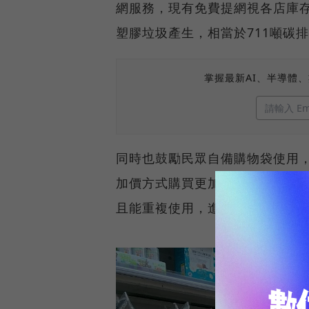
網服務，現有免費提網視各店庫存
塑膠垃圾產生，相當於711噸碳
掌握最新AI、半導體
同時也鼓勵民眾自備購物袋使用
加價方式購買更加耐用、好收納
且能重複使用，進而減少一次性