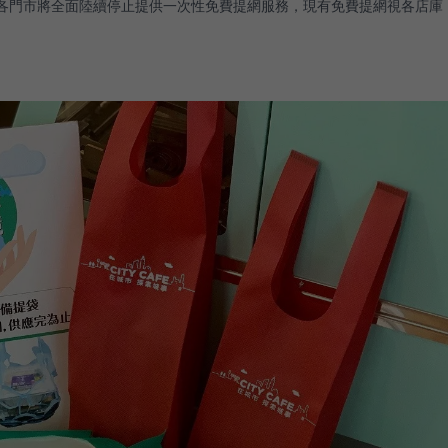
2日起各門市將全面陸續停止提供一次性免費提網服務，現有免費提網視各店庫