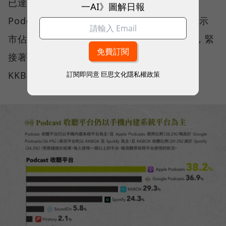
已達2成，代表每5個台灣人當中就有1人收聽
一AI》圖解日報
Podcast；其使用平台多以手機為主，資料顯示
市佔率第一的為Apple Podcasts（38.2%），緊
接著為Google Podcasts（36.9%）、
KKBOX（29.3%）與Spotify（24.3%）。
訂閱即同意
巨思文化隱私權政策