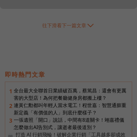
往下滑看下一篇文章
即時熱門文章
全台最大全聯首日業績破百萬，蔡篤昌：還會有更厲
1
害的大型店！為何把餐廳健身房都搬上樓？
連黃仁勳都叫年輕人當水電工！程世嘉：智慧通膨重
2
新定義「有價值的人」到底什麼樣子？
一張遺照「開口」說話，中間有8道關卡！翊嘉禮儀
3
怎麼做出AI告別式，讓逝者最後道別？
打造 AI 行銷飛輪！破解企業行銷「工具越多卻成效