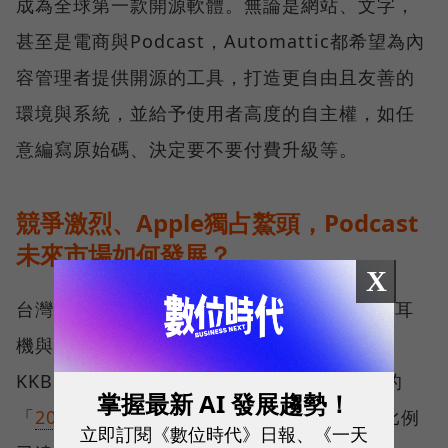
成為全球第一款開源軟體。無論是網站、文字，
甚至是電商與Podcast，Automattic都希望為內
容管理者提供開源的工具，打造更自由且友善的
環境與系統，並給予使用者高度的自主權，如任
意編寫原始碼、決定要不要付費升級等。
競爭激烈、Apple獨占鰲頭，Podcast
未來市場如何發展？
X
台灣的Podcast市場因疫情、行動網路、無線耳
機與硬體普及逐漸成長，在由《天下雜誌》、
KKBOX與東方線上消費者研究集團合作完成的
掌握最新 AI 發展趨勢！
「
2021聽經濟大調查
」中，Podcast的收聽比例
立即訂閱《數位時代》日報、《一天