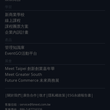
學習
新商業學校
線上課程
課程團票方案
企業內訓計畫
產品
管理知識庫
EventGO活動平台
展會
Meet Taipei 創新創業嘉年華
Meet Greater South
Future Commerce 未來商務展
|
|
|
|
|
|
關於我們
廣告合作
徵才
隱私權政策
ESG永續報告書
客服信箱：
service@bnext.com.tw
客服專線：886-2-87716326