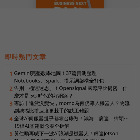
即時熱門文章
Gemini完整教學地圖！37篇實測整理，
1
Notebooks、Spark、提示詞架構全打包
告別「極速迷思」！Opensignal 國際評比揭密：什
2
麼才是 5G 時代的好網路？
專訪｜進貨沒變快，momo為何仍導入機器人？物流
3
副總揭比拚速度更棘手的缺工難題
全球AI伺服器幾乎都靠台廠做！鴻海、廣達、緯穎⋯
4
19檔AI基建概念股全拆解
黃仁勳再喊下一波AI浪潮是機器人！輝達Jetson
5