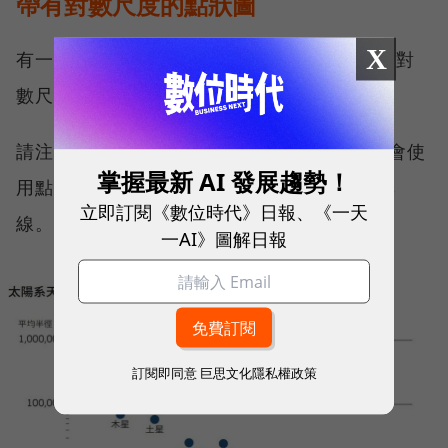
帶有對數尺度的點狀圖
X
有一種做法可以處理資料集的極值，就是利用對
數尺度（Log Scale）製圖。
請注意，對數尺度不能從0開始。因此，我們會使
掌握最新 AI 發展趨勢！
用點描繪數據，而不是傳統的長條圖和零基準
立即訂閱《數位時代》日報、《一天
線。
一AI》圖解日報
訂閱即同意
巨思文化隱私權政策