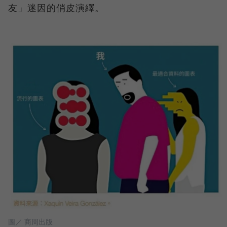
友」迷因的俏皮演繹。
圖／ 商周出版