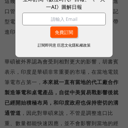
這幾天科技界的話題焦點在於印度祭出的筆電進
一AI》圖解日報
口管制政策，進口商必須申請許可證才能將筆記
型電腦、平板電腦、個人電腦和其他電子設備帶
進印度。
訂閱即同意
巨思文化隱私權政策
華碩被外界認為會受到相對更大的影響，胡書賓
表示，印度是華碩非常重要的市場，在當地電競
筆電市占第一，
本來就一直有當地的代工廠合作
製造筆電和桌電產品，自從中美貿易戰影響後就
已經開始積極布局，和印度政府也保持密切的溝
通管道
，因此對華碩來說，不管是調整進口比
重、數量都能快速因應，並不會影響到當地的經