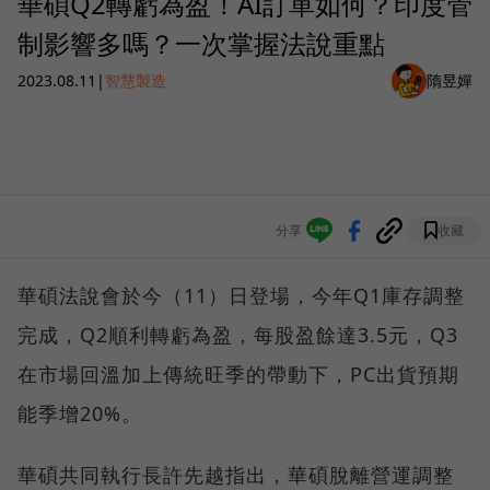
華碩Q2轉虧為盈！AI訂單如何？印度管
制影響多嗎？一次掌握法說重點
2023.08.11
|
智慧製造
隋昱嬋
分享
收藏
華碩法說會於今（11）日登場，今年Q1庫存調整
完成，Q2順利轉虧為盈，每股盈餘達3.5元，Q3
在市場回溫加上傳統旺季的帶動下，PC出貨預期
能季增20%。
華碩共同執行長許先越指出，華碩脫離營運調整