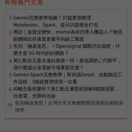
即時熱門文章
Gemini完整教學地圖！37篇實測整理，
1
Notebooks、Spark、提示詞架構全打包
專訪｜進貨沒變快，momo為何仍導入機器人？物流
2
副總揭比拚速度更棘手的缺工難題
告別「極速迷思」！Opensignal 國際評比揭密：什
3
麼才是 5G 時代的好網路？
黃仁勳兆元宴永遠站最後一排！最低調的二代鄭平，
4
憑什麼讓台達電被市場重新定價？
Gemini Spark完整教學｜幫你讀Gmail、自動跑完工
5
作流程，3個超實用情境一次看
AI概念股有哪些？黃仁勳五層蛋糕拆解8檔能源股，
6
台達電、光寶科出線
告別極速迷思！台灣大哥大奪國際雙冠揭密好網路新
PR
標準