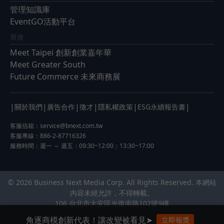
管理知識庫
EventGO活動平台
展會
Meet Taipei 創新創業嘉年華
Meet Greater South
Future Commerce 未來商務展
|
|
|
|
|
|
關於我們
廣告合作
徵才
隱私權政策
ESG永續報告書
客服信箱：
service@bnext.com.tw
客服專線：886-2-87716326
服務時間：週一 ～ 週五：09:30~12:00；13:30~17:00
© 2026 Business Next Media Corp. All Rights Reserved. 本網站
內容未經允許，不得轉載。
106 台北市大安區光復南路102號9樓
角逐商模創新代表！讓改變被看見➤
立即報獎