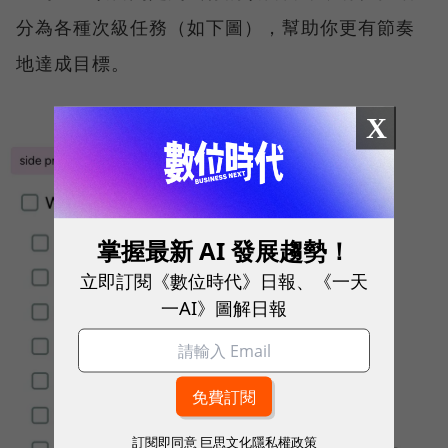
分為各種次級任務（如下圖），幫助你更有節奏
地達成目標。
X
掌握最新 AI 發展趨勢！
立即訂閱《數位時代》日報、《一天
一AI》圖解日報
訂閱即同意
巨思文化隱私權政策