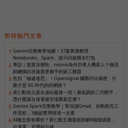
即時熱門文章
Gemini完整教學地圖！37篇實測整理，
1
Notebooks、Spark、提示詞架構全打包
專訪｜進貨沒變快，momo為何仍導入機器人？物流
2
副總揭比拚速度更棘手的缺工難題
告別「極速迷思」！Opensignal 國際評比揭密：什
3
麼才是 5G 時代的好網路？
黃仁勳兆元宴永遠站最後一排！最低調的二代鄭平，
4
憑什麼讓台達電被市場重新定價？
Gemini Spark完整教學｜幫你讀Gmail、自動跑完工
5
作流程，3個超實用情境一次看
AI概念股有哪些？黃仁勳五層蛋糕拆解8檔能源股，
6
台達電、光寶科出線