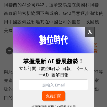
阿聯酋的AI公司G42，這筆交易是在美國和阿聯
酋政府的密切協調下完成的。G42同意逐步淘汰使
用中國設備並剝離其在中國公司的股份，以回應
美國方面的擔憂。
X
你的改變值得被看見🔥最具全球市場潛能的
➜
創新實踐！立即報名100 MVP，挑戰雙獎肯
定
掌握最新 AI 發展趨勢！
立即訂閱《數位時代》日報、《一天
與此同時，微軟與OpenAI合作推出的ChatGPT等
一AI》圖解日報
先進AI模型已經被證實在網路安全領域中被國家
級的駭客利用，這進一步引發了美國對AI技術出
口的擔憂和限制。
訂閱即同意
巨思文化隱私權政策