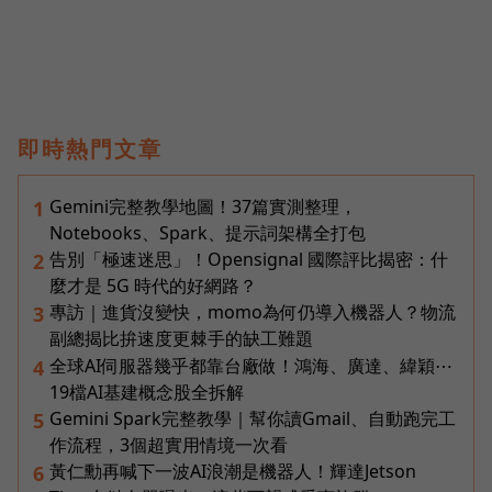
即時熱門文章
Gemini完整教學地圖！37篇實測整理，
1
Notebooks、Spark、提示詞架構全打包
告別「極速迷思」！Opensignal 國際評比揭密：什
2
麼才是 5G 時代的好網路？
專訪｜進貨沒變快，momo為何仍導入機器人？物流
3
副總揭比拚速度更棘手的缺工難題
全球AI伺服器幾乎都靠台廠做！鴻海、廣達、緯穎⋯
4
19檔AI基建概念股全拆解
Gemini Spark完整教學｜幫你讀Gmail、自動跑完工
5
作流程，3個超實用情境一次看
黃仁勳再喊下一波AI浪潮是機器人！輝達Jetson
6