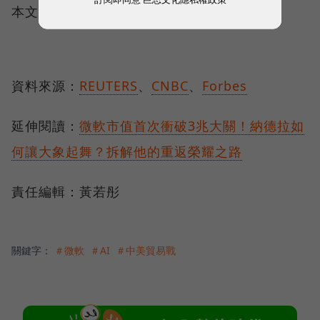
本文初稿為AI編撰，整理．編輯/ 梁舜惟
資料來源：
REUTERS
、
CNBC
、
Forbes
延伸閱讀：
微軟市值首次衝破3兆大關！納德拉如
何讓大象起舞？拆解他的重返榮耀之路
責任編輯：黃若彤
關鍵字：
＃微軟
＃AI
＃中美貿易戰