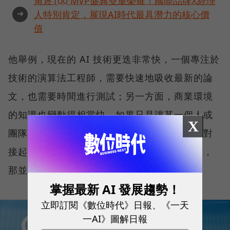
角逐100 MVP盛典雙重榮耀！國際品牌X經理
➜
人特別肯定，展現AI時代最具潛力的核心價
值
他舉例，現在的 AI 技術更迭非常快，一個專注於
技術的演算法工程師，需要快速地吸收最新的論
文，也需要時間進行測試；另一方面，商業環境
的知識也變動得相當快，如果只是讓某一個人或
X
團隊，去把企業在商業層面和技術層面的東西對
接起來，那麼對於這兩端最終都會有一些偏重，
那並非他期待的 AI 團隊。
掌握最新 AI 發展趨勢！
立即訂閱《數位時代》日報、《一天
一AI》圖解日報