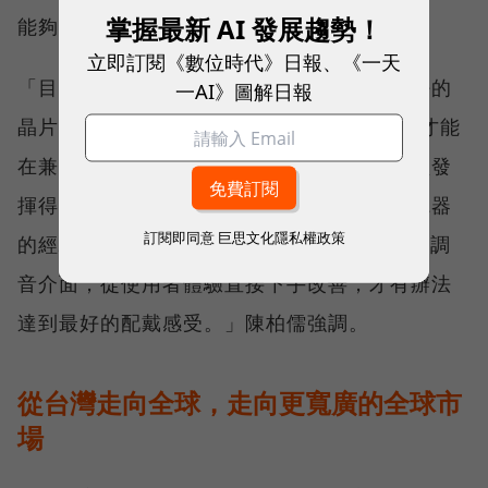
掌握最新 AI 發展趨勢！
能夠更加符合自己的需求。
立即訂閱《數位時代》日報、《一天
「目前市售全球五大集團的助聽器所使用最好的
一AI》圖解日報
晶片製程是 28nm，但 22nm 以下的製程，才能
在兼顧省電性能的前提下，讓深度學習的模型發
揮得更好。但我們認為每一個使用者配戴助聽器
訂閱即同意
巨思文化隱私權政策
的經驗都是獨特的，所以在APP上開放完整的調
音介面，從使用者體驗直接下手改善，才有辦法
達到最好的配戴感受。」陳柏儒強調。
從台灣走向全球，走向更寬廣的全球市
場