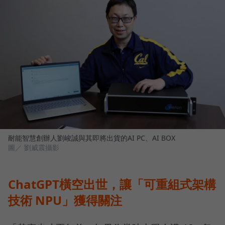
耐能智慧創辦人劉峻誠與其即將出貨的AI PC、AI BOX
圖／ 劉威震攝影
ChatGPT橫空出世，讓「可重組式架構
技術 NPU」獲得關注