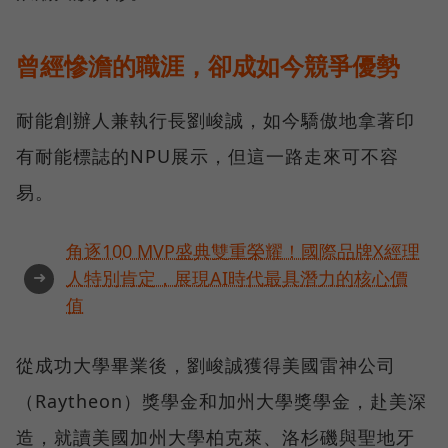
曾經慘澹的職涯，卻成如今競爭優勢
耐能創辦人兼執行長劉峻誠，如今驕傲地拿著印
有耐能標誌的NPU展示，但這一路走來可不容
易。
角逐100 MVP盛典雙重榮耀！國際品牌X經理
➜
人特別肯定，展現AI時代最具潛力的核心價
值
從成功大學畢業後，劉峻誠獲得美國雷神公司
（Raytheon）獎學金和加州大學獎學金，赴美深
造，就讀美國加州大學柏克萊、洛杉磯與聖地牙