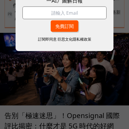
一AI》圖解日報
作流程，3個超實用情境一次看
告別極速迷思！台灣大哥大奪國際雙冠揭密好網路新
PR
標準
訂閱即同意
巨思文化隱私權政策
告別「極速迷思」！Opensignal 國際
評比揭密：什麼才是 5G 時代的好網