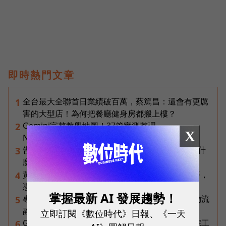
即時熱門文章
全台最大全聯首日業績破百萬，蔡篤昌：還會有更厲
1
害的大型店！為何把餐廳健身房都搬上樓？
Gemini完整教學地圖！37篇實測整理，
2
X
Notebooks、Spark、提示詞架構全打包
告別「極速迷思」！Opensignal 國際評比揭密：什
3
麼才是 5G 時代的好網路？
黃仁勳兆元宴永遠站最後一排！最低調的二代鄭平，
4
憑什麼讓台達電被市場重新定價？
掌握最新 AI 發展趨勢！
專訪｜進貨沒變快，momo為何仍導入機器人？物流
5
副總揭比拚速度更棘手的缺工難題
立即訂閱《數位時代》日報、《一天
Gemini Spark完整教學｜幫你讀Gmail、自動跑完工
6