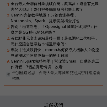
全台最大全聯首日業績破百萬，蔡篤昌：還會有更厲
1
害的大型店！為何把餐廳健身房都搬上樓？
Gemini完整教學地圖！37篇實測整理，
2
Notebooks、Spark、提示詞架構全打包
告別「極速迷思」！Opensignal 國際評比揭密：什
3
麼才是 5G 時代的好網路？
黃仁勳兆元宴永遠站最後一排！最低調的二代鄭平，
4
憑什麼讓台達電被市場重新定價？
專訪｜進貨沒變快，momo為何仍導入機器人？物流
5
副總揭比拚速度更棘手的缺工難題
Gemini Spark完整教學｜幫你讀Gmail、自動跑完工
6
作流程，3個超實用情境一次看
告別極速迷思！台灣大哥大奪國際雙冠揭密好網路新
PR
標準
追蹤我們