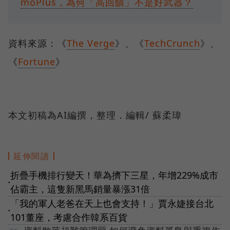
moPlus，為何「高回饋」不是好武器？
資料來源：《
The Verge
》、《
TechCrunch
》、
《
Fortune
》
本文初稿為AI編撰，整理．編輯/ 蘇柔瑋
延伸閱讀
折疊手機排行變天！華為擠下三星，年增229%成市
●
佔霸主，這隻新黑馬銷量暴漲31倍
「我的軍人老爸在天上也會支持！」賈永婕接台北
●
101董座，考慮合作韓系百貨