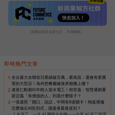
本網站內容未經允許，不得轉載。
即時熱門文章
全台最大全聯首日業績破百萬，蔡篤昌：還會有更厲
1
害的大型店！為何把餐廳健身房都搬上樓？
連黃仁勳都叫年輕人當水電工！程世嘉：智慧通膨重
2
新定義「有價值的人」到底什麼樣子？
一張遺照「開口」說話，中間有8道關卡！翊嘉禮儀
3
怎麼做出AI告別式，讓逝者最後道別？
1 名員工、一支 AI 團隊全包辦——企業 AI 員工管理