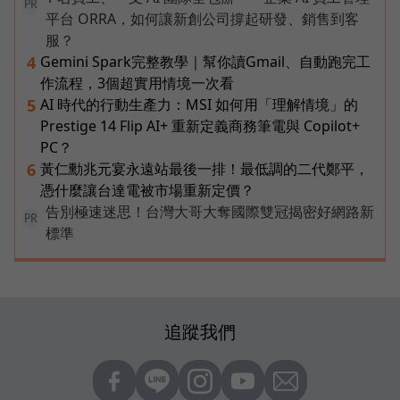
PR
平台 ORRA，如何讓新創公司撐起研發、銷售到客
服？
Gemini Spark完整教學｜幫你讀Gmail、自動跑完工
4
作流程，3個超實用情境一次看
AI 時代的行動生產力：MSI 如何用「理解情境」的
5
Prestige 14 Flip AI+ 重新定義商務筆電與 Copilot+
PC？
黃仁勳兆元宴永遠站最後一排！最低調的二代鄭平，
6
憑什麼讓台達電被市場重新定價？
告別極速迷思！台灣大哥大奪國際雙冠揭密好網路新
PR
標準
追蹤我們