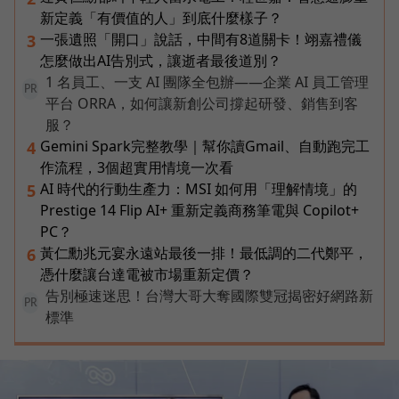
新定義「有價值的人」到底什麼樣子？
一張遺照「開口」說話，中間有8道關卡！翊嘉禮儀
3
怎麼做出AI告別式，讓逝者最後道別？
1 名員工、一支 AI 團隊全包辦——企業 AI 員工管理
PR
平台 ORRA，如何讓新創公司撐起研發、銷售到客
服？
Gemini Spark完整教學｜幫你讀Gmail、自動跑完工
4
作流程，3個超實用情境一次看
AI 時代的行動生產力：MSI 如何用「理解情境」的
5
Prestige 14 Flip AI+ 重新定義商務筆電與 Copilot+
PC？
黃仁勳兆元宴永遠站最後一排！最低調的二代鄭平，
6
憑什麼讓台達電被市場重新定價？
告別極速迷思！台灣大哥大奪國際雙冠揭密好網路新
PR
標準