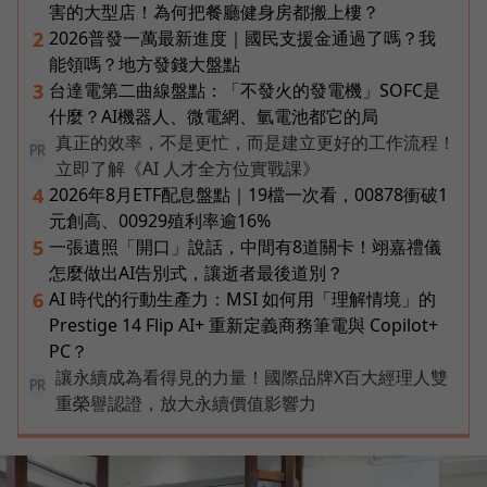
害的大型店！為何把餐廳健身房都搬上樓？
2026普發一萬最新進度｜國民支援金通過了嗎？我
2
能領嗎？地方發錢大盤點
台達電第二曲線盤點：「不發火的發電機」SOFC是
3
什麼？AI機器人、微電網、氫電池都它的局
真正的效率，不是更忙，而是建立更好的工作流程！
PR
立即了解《AI 人才全方位實戰課》
2026年8月ETF配息盤點｜19檔一次看，00878衝破1
4
元創高、00929殖利率逾16%
一張遺照「開口」說話，中間有8道關卡！翊嘉禮儀
5
怎麼做出AI告別式，讓逝者最後道別？
AI 時代的行動生產力：MSI 如何用「理解情境」的
6
Prestige 14 Flip AI+ 重新定義商務筆電與 Copilot+
PC？
讓永續成為看得見的力量！國際品牌X百大經理人雙
PR
重榮譽認證，放大永續價值影響力