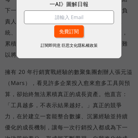
一AI》圖解日報
下一棒，口碑、廣告與會員經營往往分屬不同負
責人、使用不同平台，不僅數據散落在不同系
統、跨部門協作成本高昂，一旦負責人員異動，
累積多年的實戰經驗也容易隨之流失，使企業難
訂閱即同意
巨思文化隱私權政策
以將每一次投入轉化為長期成長動能。
擁有 20 年行銷實戰經驗的數聚集團創辦人張元溢
（Mars），看見許多企業投入愈來愈多工具與預
算，卻始終無法累積真正的成長資產。他直言：
「工具越多，不表示結果越好。」真正的競爭
力，在於建立一套能整合數據、沉澱經驗並持續
優化的成長機制，讓每一次行銷投入都成為下一