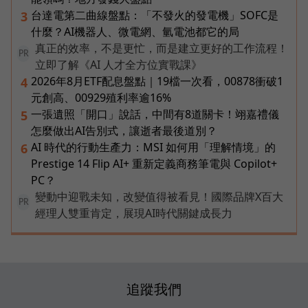
台達電第二曲線盤點：「不發火的發電機」SOFC是
3
什麼？AI機器人、微電網、氫電池都它的局
真正的效率，不是更忙，而是建立更好的工作流程！
PR
立即了解《AI 人才全方位實戰課》
2026年8月ETF配息盤點｜19檔一次看，00878衝破1
4
元創高、00929殖利率逾16%
一張遺照「開口」說話，中間有8道關卡！翊嘉禮儀
5
怎麼做出AI告別式，讓逝者最後道別？
AI 時代的行動生產力：MSI 如何用「理解情境」的
6
Prestige 14 Flip AI+ 重新定義商務筆電與 Copilot+
PC？
變動中迎戰未知，改變值得被看見！國際品牌X百大
PR
經理人雙重肯定，展現AI時代關鍵成長力
追蹤我們