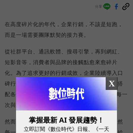
分享
在高度碎片化的年代，企業行銷，不該是短跑，
而是一場需要團隊默契的接力賽。
從社群平台、通訊軟體、搜尋引擎，再到網紅、
短影音等，消費者與品牌的接觸點愈來愈碎片
化。為了追求更好的行銷成效，企業陸續導入口
X
碑行銷、廣告投放、會員經營等不同策略，並搭
配各式各樣的 MarTech 工具，希望精準掌握每一
次與消費者互動的機會。
掌握最新 AI 發展趨勢！
然而，這些行銷策略就如同接力賽的跑者，雖然
立即訂閱《數位時代》日報、《一天
每一棒都努力衝刺，卻常常無法將成果順利交給