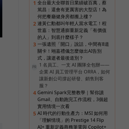
全台最大全聯首日業績破百萬，蔡
1
篤昌：還會有更厲害的大型店！為
何把餐廳健身房都搬上樓？
連黃仁勳都叫年輕人當水電工！程
2
世嘉：智慧通膨重新定義「有價值
的人」到底什麼樣子？
一張遺照「開口」說話，中間有8道
3
關卡！翊嘉禮儀怎麼做出AI告別
式，讓逝者最後道別？
1 名員工、一支 AI 團隊全包辦——
PR
企業 AI 員工管理平台 ORRA，如何
腦
讓新創公司撐起研發、銷售到客
服？
Gemini Spark完整教學｜幫你讀
4
Gmail、自動跑完工作流程，3個超
實用情境一次看
AI 時代的行動生產力：MSI 如何用
5
「理解情境」的 Prestige 14 Flip
AI+ 重新定義商務筆電與 Copilot+