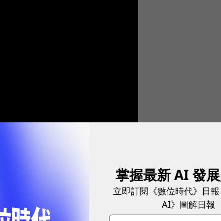
麼？
掌握最新 AI 發
立即訂閱《數位時代》日報
：xMEMS XMC-2400 µCooling，是一個全
AI》圖解日報
一個超迷你散熱風扇，僅有不到1/2個指節的大小，