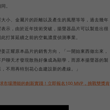
相同。
壓大小、金屬片的距離以及產生的風壓等等，過去幾年
耀表示，由於近年技術突破，揚聲器晶片可以製造出很
因此打算延續之前的空氣濃度偵測事業。
變姜正耀原本晶片的銷售方向，「一開始東西做出來，
客戶聊天才發現散熱好像成為顯學，而原本揚聲器的製
樣，不用再特別花心血建設新的產線。」
球市場潛能的創新實踐！立即報名100 MVP，挑戰雙獎肯