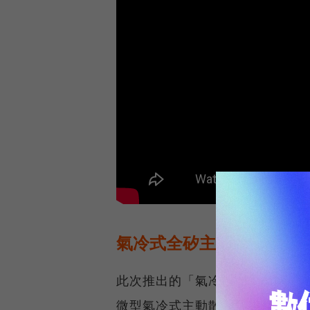
氣冷式全矽主動散熱是什
此次推出的「氣冷式全矽主動散熱方案」
微型氣冷式主動散熱晶片，就像是