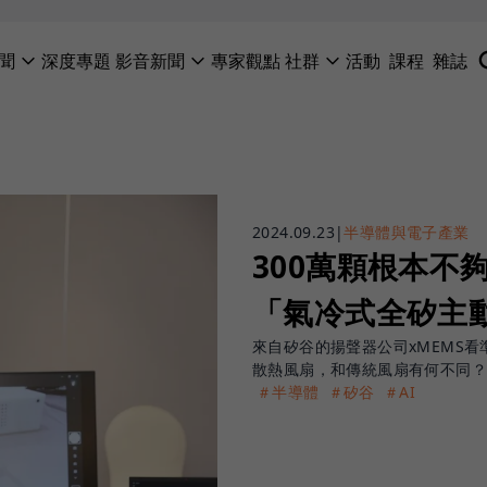
聞
深度專題
影音新聞
專家觀點
社群
活動
課程
雜誌
2024.09.23
|
半導體與電子產業
300萬顆根本不
「氣冷式全矽主
來自矽谷的揚聲器公司xMEMS
散熱風扇，和傳統風扇有何不同
＃半導體
＃矽谷
＃AI