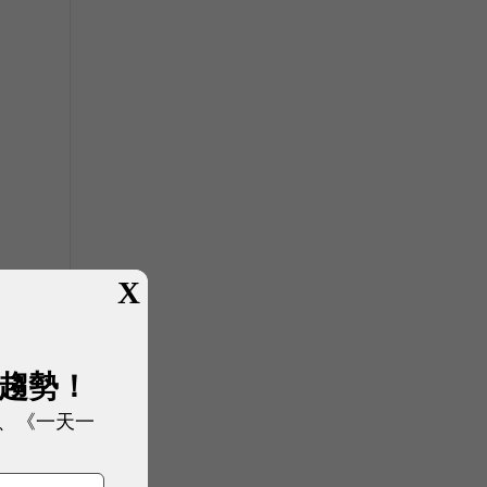
X
展趨勢！
、《一天一
矽
透