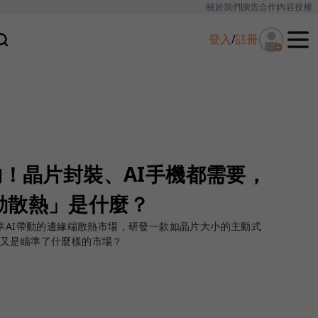
關於我們
廣告合作
內容授權
登入
/
註冊
夠！晶片封裝、AI手機都需要，
動散熱」是什麼？
看準AI帶動的邊緣端散熱市場，研發一款如晶片大小的主動式
？又是瞄準了什麼樣的市場？