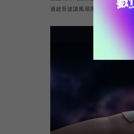
過超音波讓風扇擺動，吹動氣流