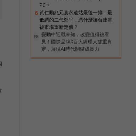
PC？
黃仁勳兆元宴永遠站最後一排！最
6
低調的二代鄭平，憑什麼讓台達電
被市場重新定價？
變動中迎戰未知，改變值得被看
PR
見！國際品牌X百大經理人雙重肯
定，展現AI時代關鍵成長力
個
單
」