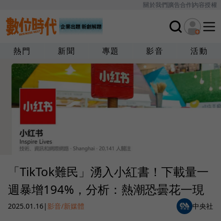
關於我們
廣告合作
內容授權
熱門
新聞
專題
影音
活動
「TikTok難民」湧入小紅書！下載量一
週暴增194%，分析：熱潮恐曇花一現
2025.01.16
|
影音/新媒體
中央社