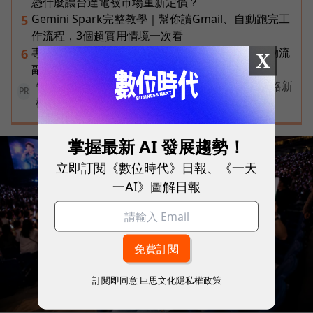
憑什麼讓台達電被市場重新定價？
Gemini Spark完整教學｜幫你讀Gmail、自動跑完工
5
作流程，3個超實用情境一次看
專訪｜進貨沒變快，momo為何仍導入機器人？物流
6
X
副總揭比拚速度更棘手的缺工難題
告別極速迷思！台灣大哥大奪國際雙冠揭密好網路新
PR
標準
掌握最新 AI 發展趨勢！
立即訂閱《數位時代》日報、《一天
一AI》圖解日報
訂閱即同意
巨思文化隱私權政策