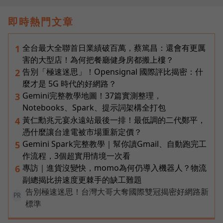
即時熱門文章
全台最大全聯首日業績破百萬，蔡篤昌：還會有更厲
1
害的大型店！為何把餐廳健身房都搬上樓？
告別「極速迷思」！Opensignal 國際評比揭密：什
2
麼才是 5G 時代的好網路？
Gemini完整教學地圖！37篇實測整理，
3
Notebooks、Spark、提示詞架構全打包
黃仁勳兆元宴永遠站最後一排！最低調的二代鄭平，
4
憑什麼讓台達電被市場重新定價？
Gemini Spark完整教學｜幫你讀Gmail、自動跑完工
5
作流程，3個超實用情境一次看
專訪｜進貨沒變快，momo為何仍導入機器人？物流
6
副總揭比拚速度更棘手的缺工難題
告別極速迷思！台灣大哥大奪國際雙冠揭密好網路新
PR
標準