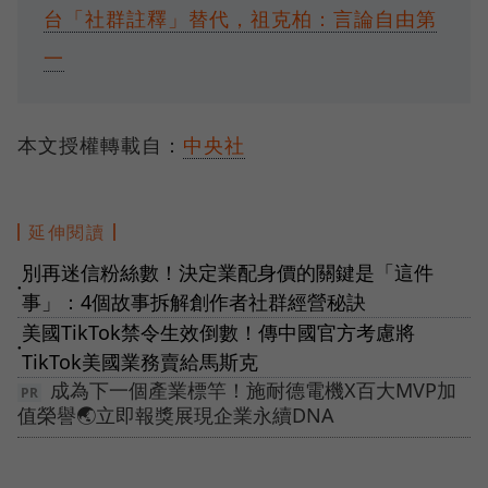
台「社群註釋」替代，祖克柏：言論自由第
一
本文授權轉載自：
中央社
延伸閱讀
別再迷信粉絲數！決定業配身價的關鍵是「這件
●
事」：4個故事拆解創作者社群經營秘訣
美國TikTok禁令生效倒數！傳中國官方考慮將
●
TikTok美國業務賣給馬斯克
成為下一個產業標竿！施耐德電機X百大MVP加
值榮譽🌏立即報獎展現企業永續DNA