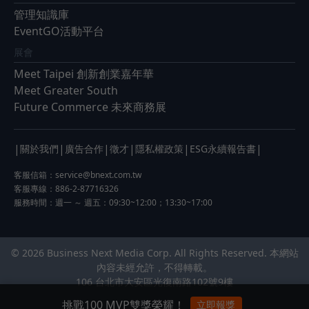
管理知識庫
EventGO活動平台
展會
Meet Taipei 創新創業嘉年華
Meet Greater South
Future Commerce 未來商務展
|
|
|
|
|
|
關於我們
廣告合作
徵才
隱私權政策
ESG永續報告書
客服信箱：
service@bnext.com.tw
客服專線：886-2-87716326
服務時間：週一 ～ 週五：09:30~12:00；13:30~17:00
© 2026 Business Next Media Corp. All Rights Reserved. 本網站
內容未經允許，不得轉載。
106 台北市大安區光復南路102號9樓
挑戰100 MVP雙獎榮耀！
立即報獎