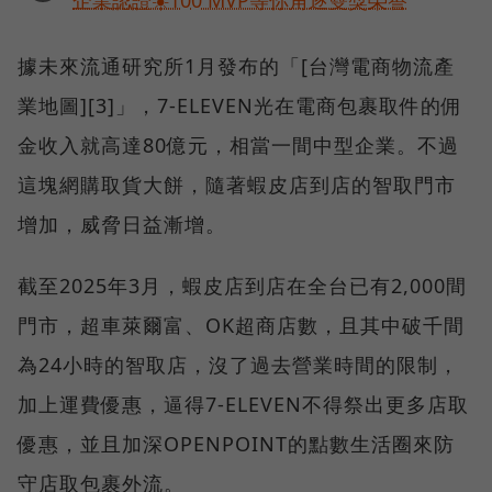
企業認證☀️100 MVP等你角逐雙獎榮譽
據未來流通研究所1月發布的「[台灣電商物流產
業地圖][3]」，7-ELEVEN光在電商包裹取件的佣
金收入就高達80億元，相當一間中型企業。不過
這塊網購取貨大餅，隨著蝦皮店到店的智取門市
增加，威脅日益漸增。
截至2025年3月，蝦皮店到店在全台已有2,000間
門市，超車萊爾富、OK超商店數，且其中破千間
為24小時的智取店，沒了過去營業時間的限制，
加上運費優惠，逼得7-ELEVEN不得祭出更多店取
優惠，並且加深OPENPOINT的點數生活圈來防
守店取包裹外流。