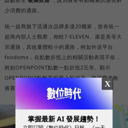
點數產生
破圈效應
，讓消費者有動機嘗試過去鮮
少消費的通路。
統一超商旗下流通次品牌多達20幾家，曾有統一
超商內部人士觀察，相較7-ELEVEN、康是美等大
宗通路，其他量體較小的通路，例如外送平台
foodomo，在點數折抵上的相關活動表現不俗，
例如OPENPOINT點數一點折抵2元等。顯示
OPENPOINT點數某程度上扮演著，讓消費者無
X
痛嘗試新通路的重要角色。
掌握最新 AI 發展趨勢！
立即訂閱《數位時代》日報、《一天