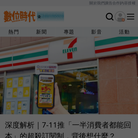
關於我們
廣告合作
內容授權
熱門
新聞
專題
影音
活動
深度解析｜7-11推「一半消費者都能回
本」的超殺訂閱制，背後想什麼？