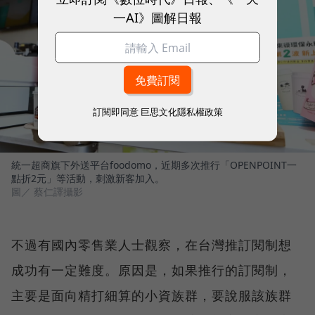
一AI》圖解日報
訂閱即同意
巨思文化隱私權政策
統一超商旗下外送平台foodomo，近期多次推行「OPENPOINT一
點折2元」等活動，刺激新客加入。
圖／ 蔡仁譯攝影
不過有國內零售業人士觀察，在台灣推訂閱制想
成功有一定難度。原因是，如果推行的訂閱制，
主要是面向精打細算的小資族群，要說服該族群