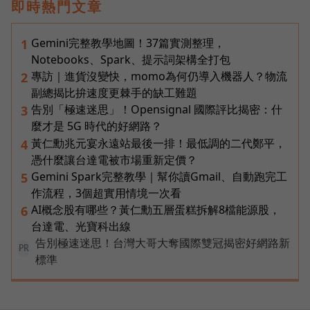
即時熱門文章
Gemini完整教學地圖！37篇實測整理，
1
Notebooks、Spark、提示詞架構全打包
專訪｜進貨沒變快，momo為何仍導入機器人？物流
2
副總揭比拚速度更棘手的缺工難題
告別「極速迷思」！Opensignal 國際評比揭密：什
3
麼才是 5G 時代的好網路？
黃仁勳兆元宴永遠站最後一排！最低調的二代鄭平，
4
憑什麼讓台達電被市場重新定價？
Gemini Spark完整教學｜幫你讀Gmail、自動跑完工
5
作流程，3個超實用情境一次看
AI概念股有哪些？黃仁勳五層蛋糕拆解8檔能源股，
6
台達電、光寶科出線
告別極速迷思！台灣大哥大奪國際雙冠揭密好網路新
PR
標準