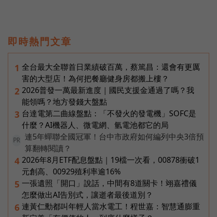
即時熱門文章
全台最大全聯首日業績破百萬，蔡篤昌：還會有更厲
1
害的大型店！為何把餐廳健身房都搬上樓？
2026普發一萬最新進度｜國民支援金通過了嗎？我
2
能領嗎？地方發錢大盤點
台達電第二曲線盤點：「不發火的發電機」SOFC是
3
什麼？AI機器人、微電網、氫電池都它的局
連5年蟬聯全國冠軍！台中市政府如何編列中央3倍預
PR
算翻轉閱讀？
2026年8月ETF配息盤點｜19檔一次看，00878衝破1
4
元創高、00929殖利率逾16%
一張遺照「開口」說話，中間有8道關卡！翊嘉禮儀
5
怎麼做出AI告別式，讓逝者最後道別？
連黃仁勳都叫年輕人當水電工！程世嘉：智慧通膨重
6