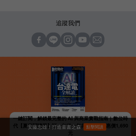
追蹤我們
一鍵訂閱，解鎖最完整的 AI 與商業實戰指南 | 數位時
代【夏日閱讀展】訂一年送一年共12期，優惠價1,690
安藤忠雄！打造童書之森
點擊閱讀
元