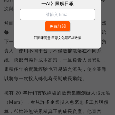
一AI》圖解日報
次與消費者互動的機會。
然而，這些行銷策略就如同接力賽的跑者，雖然
每一棒都努力衝刺，卻常常無法將成果順利交給
訂閱即同意
巨思文化隱私權政策
下一棒，口碑、廣告與會員經營往往分屬不同負
責人、使用不同平台，不僅數據散落在不同系
統、跨部門協作成本高昂，一旦負責人員異動，
累積多年的實戰經驗也容易隨之流失，使企業難
以將每一次投入轉化為長期成長動能。
擁有 20 年行銷實戰經驗的數聚集團創辦人張元溢
（Mars），看見許多企業投入愈來愈多工具與預
算，卻始終無法累積真正的成長資產。他直言：