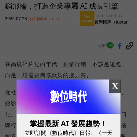
銷飛輪，打造企業專屬 AI 成長引擎
sponsored by
2026.07.28
|
行銷與Martech
數聚國際（Justar）
分享
在高度碎片化的年代，企業行銷，不該是短跑，
而是一場需要團隊默契的接力賽。
X
從社群平台、通訊軟體、搜尋引擎，再到網紅、
短影音等，消費者與品牌的接觸點愈來愈碎片
化。為了追求更好的行銷成效，企業陸續導入口
掌握最新 AI 發展趨勢！
碑行銷、廣告投放、會員經營等不同策略，並搭
立即訂閱《數位時代》日報、《一天
配各式各樣的 MarTech 工具，希望精準掌握每一