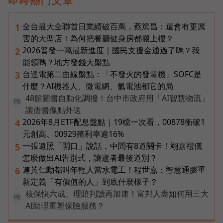
即時熱門文章
全台最大全聯首日業績破百萬，蔡篤昌：還會有更厲
1
害的大型店！為何把餐廳健身房都搬上樓？
2026普發一萬最新進度｜國民支援金通過了嗎？我
2
能領嗎？地方發錢大盤點
台達電第二曲線盤點：「不發火的發電機」SOFC是
3
什麼？AI機器人、微電網、氫電池都它的局
48館圖書自動化調撥！台中市政府用「AI智慧物流」
PR
讓借書像點外送
2026年8月ETF配息盤點｜19檔一次看，00878衝破1
4
元創高、00929殖利率逾16%
一張遺照「開口」說話，中間有8道關卡！翊嘉禮儀
5
怎麼做出AI告別式，讓逝者最後道別？
連黃仁勳都叫年輕人當水電工！程世嘉：智慧通膨重
6
新定義「有價值的人」到底什麼樣子？
核保快六成、理賠判讀再加速！富邦人壽如何用三大
PR
AI助理重塑保險服務？