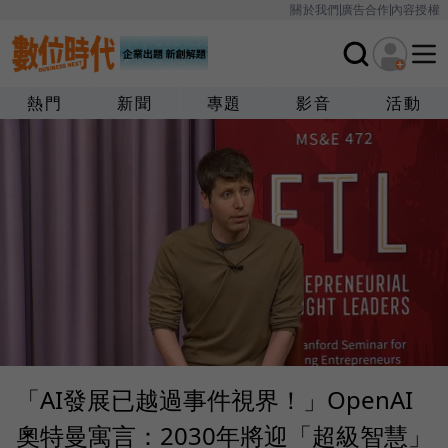
關於我們
廣告合作
內容授權
熱門
新聞
專題
影音
活動
「AI發展已越過事件視界！」OpenAI
奧特曼寓言：2030年將迎「超級智慧」