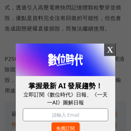
式，透過引入高壓電將快閃記憶體顆粒擊穿並燒
毀，優點是資料完全沒有回復的可能性，但也會
造成固態硬碟直接損毀，而無法繼續使用。
X
P250Q-M80的功能可以讓使用者在最短的時間清
除固態硬碟中的資料，或是將固態硬碟完全銷
毀，適合應用於高資安需求的企業、軍事等特輸
掌握最新 AI 發展趨勢！
用途。
立即訂閱《數位時代》日報、《一天
一AI》圖解日報
延伸閱讀：
別把SSD當HDD用！實測顯示長
時間未做「這件事」恐導致資料損毀、性能