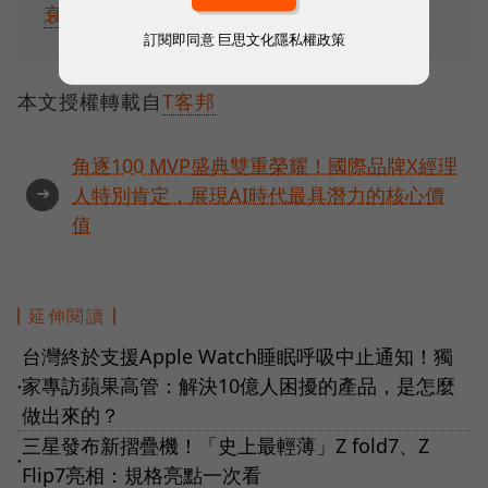
衰退
訂閱即同意
巨思文化隱私權政策
本文授權轉載自
T客邦
角逐100 MVP盛典雙重榮耀！國際品牌X經理
➜
人特別肯定，展現AI時代最具潛力的核心價
值
延伸閱讀
台灣終於支援Apple Watch睡眠呼吸中止通知！獨
家專訪蘋果高管：解決10億人困擾的產品，是怎麼
●
做出來的？
三星發布新摺疊機！「史上最輕薄」Z fold7、Z
●
Flip7亮相：規格亮點一次看