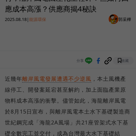
應成本高漲？供應商揭4秘訣
2025.08.18
|
能源環保
郭采樺
分享
收藏
近幾年
離岸風電發展遭遇不少逆風
，本土風機產
線停工、開發案延宕甚至解約，加上面臨產業原
物料成本高漲的衝擊。儘管如此，海龍離岸風電
於8月15日宣布，與離岸風電本土水下基礎製造商
世紀鋼完成「海龍2A風場」共21座管架式水下基
礎全數完工並交付，成為台灣最大水下基礎結