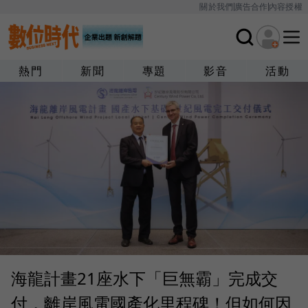
關於我們
廣告合作
內容授權
熱門
新聞
專題
影音
活動
海龍計畫21座水下「巨無霸」完成交
付，離岸風電國產化里程碑！但如何因