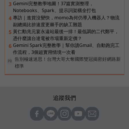
Gemini完整教學地圖！37篇實測整理，
3
Notebooks、Spark、提示詞架構全打包
專訪｜進貨沒變快，momo為何仍導入機器人？物流
4
副總揭比拚速度更棘手的缺工難題
黃仁勳兆元宴永遠站最後一排！最低調的二代鄭平，
5
憑什麼讓台達電被市場重新定價？
Gemini Spark完整教學｜幫你讀Gmail、自動跑完工
6
作流程，3個超實用情境一次看
告別極速迷思！台灣大哥大奪國際雙冠揭密好網路新
PR
標準
追蹤我們