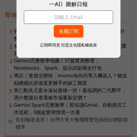
一AI》圖解日報
即時熱門文章
告別「極速迷思」！Opensignal 國際評比揭密：什
1
麼才是 5G 時代的好網路？
訂閱即同意
巨思文化隱私權政策
全台最大全聯首日業績破百萬，蔡篤昌：還會有更厲
2
害的大型店！為何把餐廳健身房都搬上樓？
Gemini完整教學地圖！37篇實測整理，
3
Notebooks、Spark、提示詞架構全打包
專訪｜進貨沒變快，momo為何仍導入機器人？物流
4
副總揭比拚速度更棘手的缺工難題
黃仁勳兆元宴永遠站最後一排！最低調的二代鄭平，
5
憑什麼讓台達電被市場重新定價？
Gemini Spark完整教學｜幫你讀Gmail、自動跑完工
6
作流程，3個超實用情境一次看
告別極速迷思！台灣大哥大奪國際雙冠揭密好網路新
PR
標準