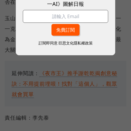
否在短時間內改變過去的銷售習慣和重點。
一AI》圖解日報
玉山金能否靠著自身的整合能力與品牌形象，一
一克服這些挑戰，將這家老牌壽險公司成功轉化
為金控新的獲利引擎，將成為未來發展走向的最
訂閱即同意
巨思文化隱私權政策
大關鍵。
延伸閱讀：
《夜市王》推手謝乾乾揭創意秘
訣：不用提前埋哏！找對「這個人」，觀眾
就會買單
責任編輯：李先泰