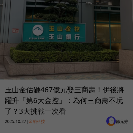
玉山金估砸467億元娶三商壽！併後將
躍升「第6大金控」：為何三商壽不玩
了？3大挑戰一次看
2025.10.27
|
金融科技
邵元婷