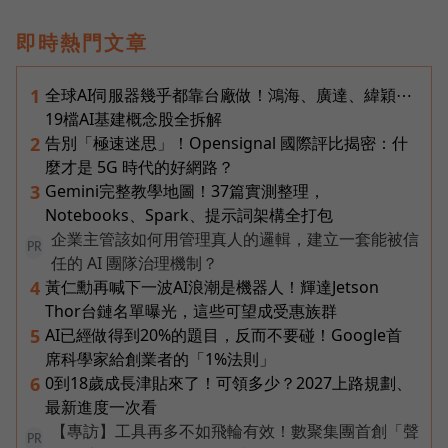
即時熱門文章
全球AI伺服器幾乎都靠台廠做！鴻海、廣達、緯穎⋯
1
19檔AI基建概念股全拆解
告別「極速迷思」！Opensignal 國際評比揭密：什
2
麼才是 5G 時代的好網路？
Gemini完整教學地圖！37篇實測整理，
3
Notebooks、Spark、提示詞架構全打包
企業主管該如何用管理真人的邏輯，建立一套能被信
PR
任的 AI 團隊治理機制？
黃仁勳再喊下一波AI浪潮是機器人！輝達Jetson
4
Thor台鏈名單曝光，這些可望成受惠族群
AI已經做得到20%的題目，反而不要碰！Google首
5
席科學家給創業者的「1%法則」
0到18歲成長津貼來了！可領多少？2027上路規劃、
6
最新進度一次看
【專訪】工具再多不如飛輪有效！數聚集團首創「聲
PR