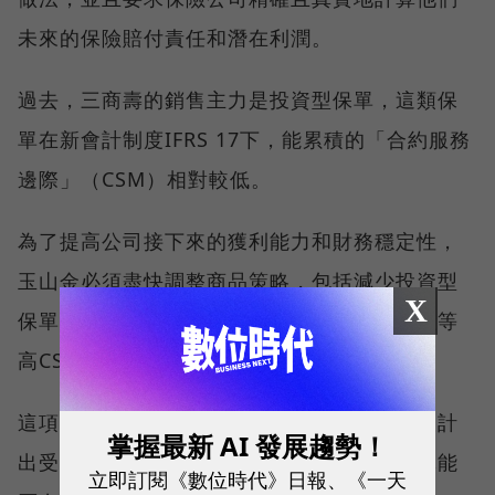
未來的保險賠付責任和潛在利潤。
過去，三商壽的銷售主力是投資型保單，這類保
單在新會計制度IFRS 17下，能累積的「合約服務
邊際」（CSM）相對較低。
為了提高公司接下來的獲利能力和財務穩定性，
玉山金必須盡快調整商品策略，包括減少投資型
X
保單的比重，轉而開發並推廣保障型、健康險等
高CSM的商品。
這項轉型任務困難的部分在於，是否能成功設計
掌握最新 AI 發展趨勢！
出受市場歡迎的新商品，以及公司的業務團隊能
立即訂閱《數位時代》日報、《一天