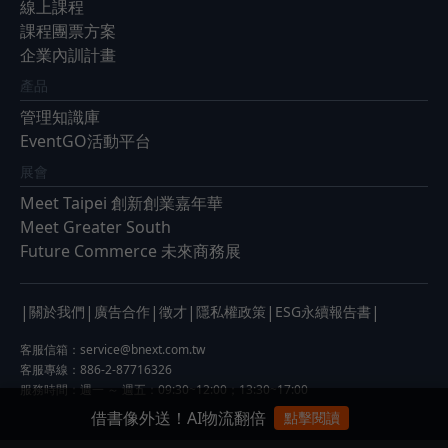
線上課程
課程團票方案
企業內訓計畫
產品
管理知識庫
EventGO活動平台
展會
Meet Taipei 創新創業嘉年華
Meet Greater South
Future Commerce 未來商務展
|
|
|
|
|
|
關於我們
廣告合作
徵才
隱私權政策
ESG永續報告書
客服信箱：
service@bnext.com.tw
客服專線：886-2-87716326
服務時間：週一 ～ 週五：09:30~12:00；13:30~17:00
借書像外送！AI物流翻倍
點擊閱讀