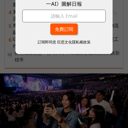
一AI》圖解日報
麼才是 5G 時代的好網路？
黃仁勳兆元宴永遠站最後一排！最低調的二代鄭平，
4
憑什麼讓台達電被市場重新定價？
專訪｜進貨沒變快，momo為何仍導入機器人？物流
5
副總揭比拚速度更棘手的缺工難題
Gemini Spark完整教學｜幫你讀Gmail、自動跑完工
6
訂閱即同意
巨思文化隱私權政策
作流程，3個超實用情境一次看
告別極速迷思！台灣大哥大奪國際雙冠揭密好網路新
PR
標準