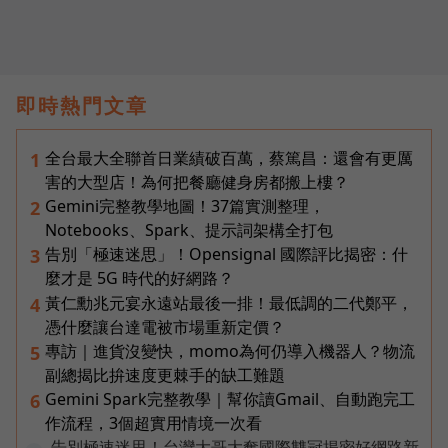
即時熱門文章
全台最大全聯首日業績破百萬，蔡篤昌：還會有更厲
1
害的大型店！為何把餐廳健身房都搬上樓？
Gemini完整教學地圖！37篇實測整理，
2
Notebooks、Spark、提示詞架構全打包
告別「極速迷思」！Opensignal 國際評比揭密：什
3
麼才是 5G 時代的好網路？
黃仁勳兆元宴永遠站最後一排！最低調的二代鄭平，
4
憑什麼讓台達電被市場重新定價？
專訪｜進貨沒變快，momo為何仍導入機器人？物流
5
副總揭比拚速度更棘手的缺工難題
Gemini Spark完整教學｜幫你讀Gmail、自動跑完工
6
作流程，3個超實用情境一次看
告別極速迷思！台灣大哥大奪國際雙冠揭密好網路新