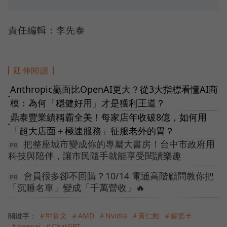
責任編輯：李先泰
延伸閱讀
Anthropic贏面比OpenAI更大？從3大指標看懂AI商
●
模：為何「穩健好用」才是獲利王道？
鼎泰豐業績稱霸全美！每家店年收破8億，如何用
●
「超大店面＋極速服務」征服老外的胃？
把整座城市變成你的專屬大書房！台中市政府用
科技與陪伴，讓市民隨手就能享受閱讀樂趣
會員很多卻不回購？10/14 電通高階顧問教你把
「沉睡名單」變成「千萬營收」🔥
關鍵字：
＃甲骨文
＃AMD
＃Nvidia
＃黃仁勳
＃蘇姿丰
＃openai
＃ChatGPT