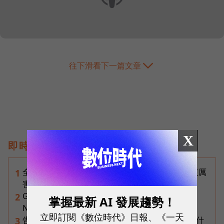
往下滑看下一篇文章
X
即時熱門文章
全台最大全聯首日業績破百萬，蔡篤昌：還會有更厲
1
害的大型店！為何把餐廳健身房都搬上樓？
Gemini完整教學地圖！37篇實測整理，
2
掌握最新 AI 發展趨勢！
Notebooks、Spark、提示詞架構全打包
立即訂閱《數位時代》日報、《一天
告別「極速迷思」！Opensignal 國際評比揭密：什
3