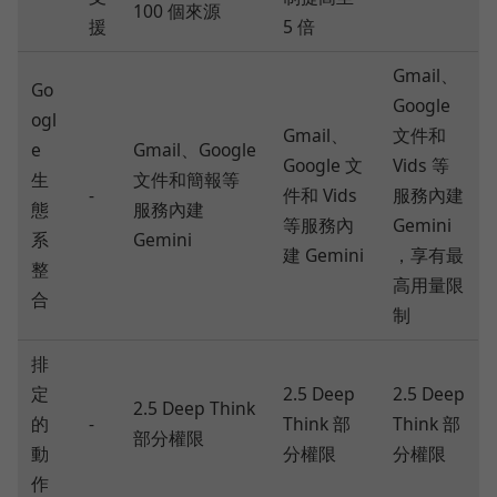
100 個來源
援
5 倍
Gmail、
Go
Google
ogl
Gmail、
文件和
e
Gmail、Google
Google 文
Vids 等
生
文件和簡報等
-
件和 Vids
服務內建
態
服務內建
等服務內
Gemini
系
Gemini
建 Gemini
，享有最
整
高用量限
合
制
排
定
2.5 Deep
2.5 Deep
2.5 Deep Think
的
-
Think 部
Think 部
部分權限
動
分權限
分權限
作