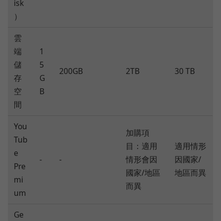
isk
）
雲
端
1
儲
5
200GB
2TB
30 TB
存
G
空
B
間
You
加購項
Tub
目：適用
適用情形
e
-
-
情形會因
因國家/
Pre
國家/地區
地區而異
mi
而異
um
Ge