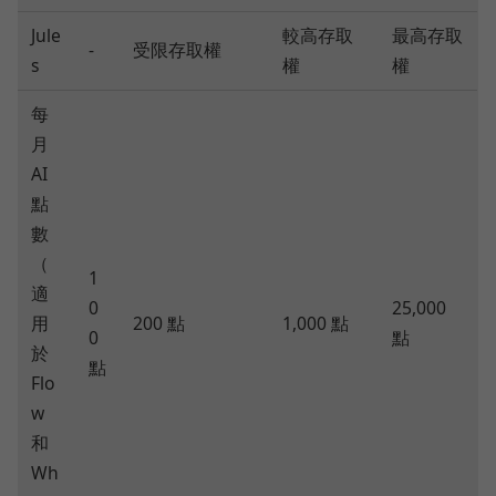
Jule
較高存取
最高存取
-
受限存取權
s
權
權
每
月
AI
點
數
（
1
適
0
25,000
用
200 點
1,000 點
0
點
於
點
Flo
w
和
Wh