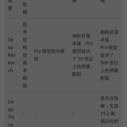
摘
權
權
取
要
權
思
考
相較於基
相較於基
De
型
本版，
本版，Pro
ep
模
Pro 模型
Pro 模型部分權
模型提供
Res
型
提供了
限
了 50 倍以
ear
基
500 倍以
上的用量
ch
本
上的用量
配額
權
配額
限
基本存取
De
權，支援
ep
-
-
-
19.2 萬
Thi
個詞元的
nk