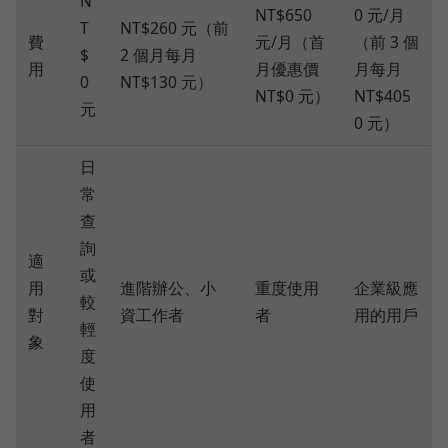
N
NT$650
0 元/月
T
NT$260 元（前
費
元/月（首
（前 3 個
$
2 個月每月
用
月優惠價
月每月
0
NT$130 元）
NT$0 元）
NT$405
元
0 元）
日
常
查
詢
適
或
用
進階辦公、小
重度使用
企業級應
較
對
資工作者
者
用的用戶
輕
象
度
使
用
者