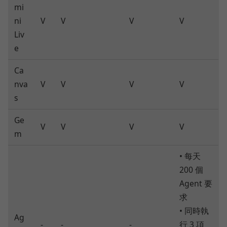
mi
ni
V
V
V
V
Liv
e
Ca
nva
V
V
V
V
s
Ge
V
V
V
V
m
• 每天
200 個
Agent 要
求
• 同時執
Ag
-
-
-
行 3 項