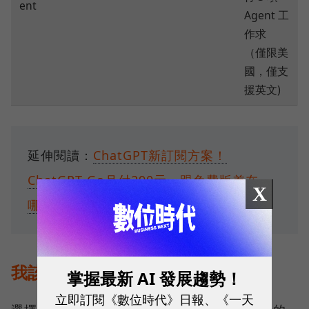
ent
Agent 工
作求
（僅限美
國，僅支
援英文)
延伸閱讀：
ChatGPT新訂閱方案！
ChatGPT Go月付290元，跟免費版差在
X
哪？4種方案一次看
我該如何選擇合適的訂閱方案？
掌握最新 AI 發展趨勢！
立即訂閱《數位時代》日報、《一天