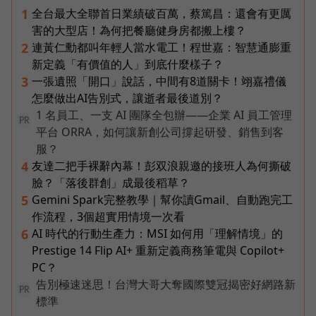
全台最大全聯首日業績破百萬，蔡篤昌：還會有更厲
1
害的大型店！為何把餐廳健身房都搬上樓？
連黃仁勳都叫年輕人當水電工！程世嘉：智慧通膨重
2
新定義「有價值的人」到底什麼樣子？
一張遺照「開口」說話，中間有8道關卡！翊嘉禮儀
3
怎麼做出AI告別式，讓逝者最後道別？
1 名員工、一支 AI 團隊全包辦——企業 AI 員工管理
PR
平台 ORRA，如何讓新創公司撐起研發、銷售到客
服？
友達二把手裸辭內幕！彭双浪親邀的接班人為何撕破
4
臉？「落後群創」成最後稻草？
Gemini Spark完整教學｜幫你讀Gmail、自動跑完工
5
作流程，3個超實用情境一次看
AI 時代的行動生產力：MSI 如何用「理解情境」的
6
Prestige 14 Flip AI+ 重新定義商務筆電與 Copilot+
PC？
告別極速迷思！台灣大哥大奪國際雙冠揭密好網路新
PR
標準