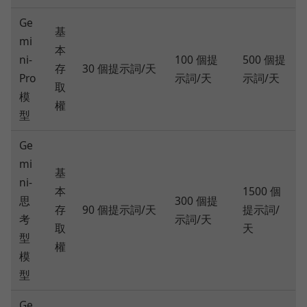
Ge
基
mi
本
ni-
100 個提
500 個提
存
30 個提示詞/天
Pro
示詞/天
示詞/天
取
模
權
型
Ge
mi
基
ni-
本
1500 個
思
300 個提
存
90 個提示詞/天
提示詞/
考
示詞/天
取
天
型
權
模
型
Ge