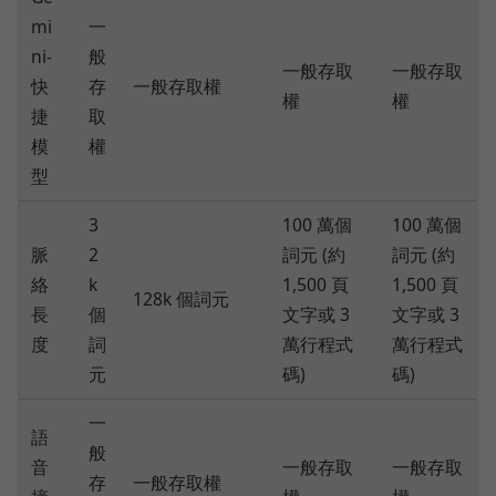
mi
一
ni-
般
一般存取
一般存取
快
存
一般存取權
權
權
捷
取
模
權
型
3
100 萬個
100 萬個
脈
2
詞元 (約
詞元 (約
絡
k
1,500 頁
1,500 頁
128k 個詞元
長
個
文字或 3
文字或 3
度
詞
萬行程式
萬行程式
元
碼)
碼)
一
語
般
音
一般存取
一般存取
存
一般存取權