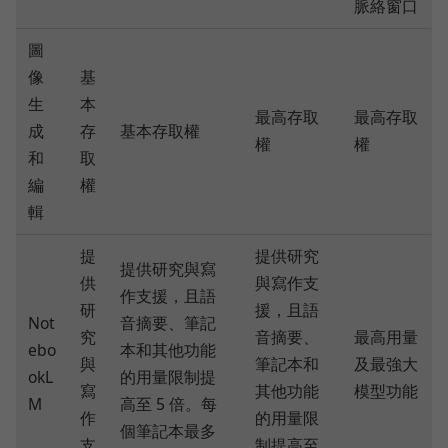
脈絡窗口
圖
像
基
生
本
最高存取
最高存取
成
存
基本存取權
權
權
和
取
編
權
輯
提
提供研究
提供研究與寫
供
與寫作支
作支援，且語
研
援，且語
Not
音摘要、筆記
究
音摘要、
最高用量
ebo
本和其他功能
與
筆記本和
及最強大
okL
的用量限制提
寫
其他功能
模型功能
M
高至 5 倍。每
作
的用量限
個筆記本最多
支
制提高至