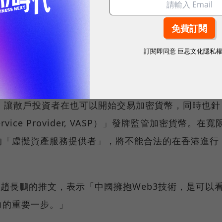
訂閱即同意
巨思文化隱私
，讓散戶投資者在也可以開始交易加密貨幣，同時也針
Service Provider, VASP）」發牌監管加密貨幣。在寬
的「虛擬資產服務提供者」，將不能合法的在香港進行
發趙長鵬的推文，表示「中國擁抱Web3技術，是可以
力的重要一步。」