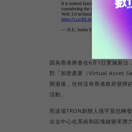
因為香港將會在6月1日實施新法
對「加密產業（Virtual Asset 
期過後，任何沒有香港政府發牌
活動。
而波場TRON創辦人孫宇晨也轉
出去中心化系統和區塊鏈變革潛