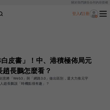
關於我們
廣告合作
內容授權
登入
/
註冊
3白皮書」！中、港積極佈局元
長趙長鵬怎麼看？
刻意將「Web3」與「網路3.0」做出區別，還大力推元宇
辦人趙長鵬說「時機點很有趣」？