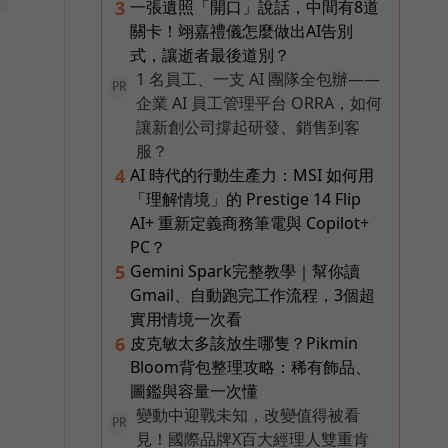
一張遺照「開口」說話，中間有8道
3
關卡！翊嘉禮儀怎麼做出AI告別
式，讓逝者最後道別？
1 名員工、一支 AI 團隊全包辦——
PR
企業 AI 員工管理平台 ORRA，如何
讓新創公司撐起研發、銷售到客
億
服？
，
AI 時代的行動生產力：MSI 如何用
4
「理解情境」的 Prestige 14 Flip
AI+ 重新定義商務筆電與 Copilot+
PC？
Gemini Spark完整教學｜幫你讀
5
Gmail、自動跑完工作流程，3個超
實用情境一次看
皮克敏太多該放生哪隻？Pikmin
6
Bloom背包整理攻略：稀有飾品、
圖鑑與容量一次懂
變動中迎戰未知，改變值得被看
PR
見！國際品牌X百大經理人雙重肯