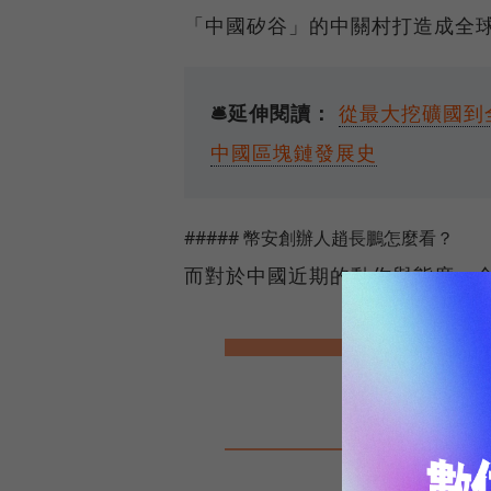
「中國矽谷」的中關村打造成全
🛎️延伸閱讀：
從最大挖礦國到
中國區塊鏈發展史
##### 幣安創辦人趙長鵬怎麼看？
而對於中國近期的動作與態度，全
「北京政府發