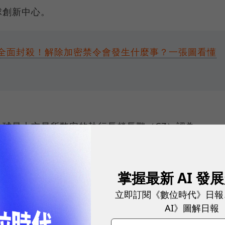
球創新中心。
全面封殺！解除加密禁令會發生什麼事？一張圖看懂
球最大交易所幣安的執行長趙長鵬（CZ）認為：
掌握最新 AI 發
布Web3白皮書的時機點很有趣。」
立即訂閱《數位時代》日報
AI》圖解日報