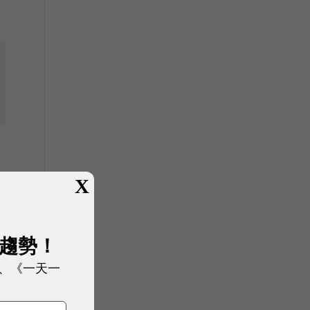
X
展趨勢！
、《一天一