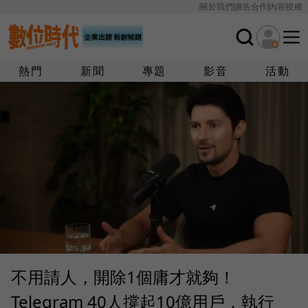
關於我們
廣告合作
內容授權
熱門
新聞
專題
影音
活動
不用請人，開除1個庸才就夠！
Telegram 40人撐起10億用戶，執行