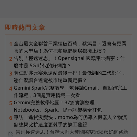
即時熱門文章
全台最大全聯首日業績破百萬，蔡篤昌：還會有更厲
1
害的大型店！為何把餐廳健身房都搬上樓？
告別「極速迷思」！Opensignal 國際評比揭密：什
2
麼才是 5G 時代的好網路？
黃仁勳兆元宴永遠站最後一排！最低調的二代鄭平，
3
憑什麼讓台達電被市場重新定價？
Gemini Spark完整教學｜幫你讀Gmail、自動跑完工
4
作流程，3個超實用情境一次看
Gemini完整教學地圖！37篇實測整理，
5
Notebooks、Spark、提示詞架構全打包
專訪｜進貨沒變快，momo為何仍導入機器人？物流
6
副總揭比拚速度更棘手的缺工難題
告別極速迷思！台灣大哥大奪國際雙冠揭密好網路新
PR