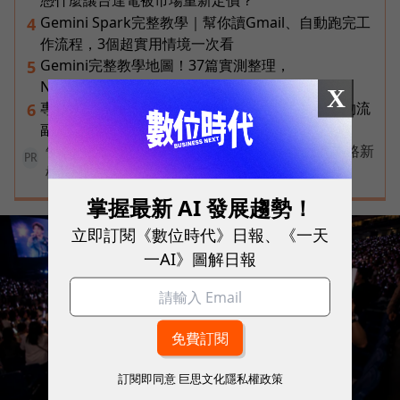
憑什麼讓台達電被市場重新定價？
Gemini Spark完整教學｜幫你讀Gmail、自動跑完工
4
作流程，3個超實用情境一次看
Gemini完整教學地圖！37篇實測整理，
5
Notebooks、Spark、提示詞架構全打包
X
專訪｜進貨沒變快，momo為何仍導入機器人？物流
6
副總揭比拚速度更棘手的缺工難題
告別極速迷思！台灣大哥大奪國際雙冠揭密好網路新
PR
標準
掌握最新 AI 發展趨勢！
立即訂閱《數位時代》日報、《一天
一AI》圖解日報
訂閱即同意
巨思文化隱私權政策