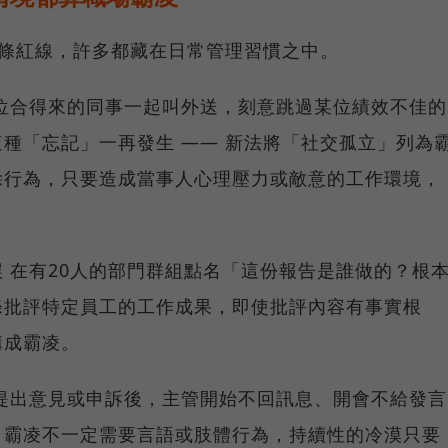
7條紅線，許多都藏在日常管理習慣之中。
位合得來的同事一起叫外送，刻意跳過某位績效不佳的
種「忘記」一再發生 —— 新法將「社交孤立」列為
除行為，只要造成當事人心理壓力或敵意的工作環境，
 在有20人的部門群組點名「這份報告是誰做的？根
條批評特定員工的工作成果，即使批評內容有事實根
構成霸凌。
提出意見或申訴後，主管開始不回訊息、開會不給發言
。霸凌不一定需要言語或肢體行為，持續性的冷漠只要