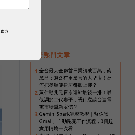
權政策
不
即時熱門文章
全台最大全聯首日業績破百萬，蔡
1
篤昌：還會有更厲害的大型店！為
何把餐廳健身房都搬上樓？
黃仁勳兆元宴永遠站最後一排！最
2
低調的二代鄭平，憑什麼讓台達電
被市場重新定價？
Gemini Spark完整教學｜幫你讀
3
Gmail、自動跑完工作流程，3個超
實用情境一次看