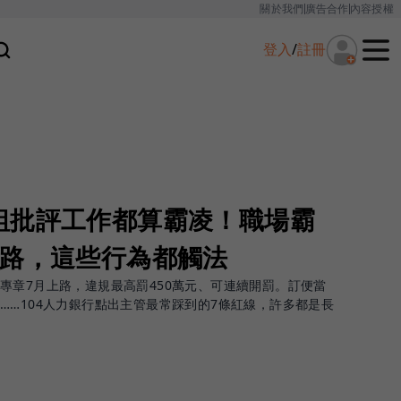
關於我們
廣告合作
內容授權
登入
/
註冊
組批評工作都算霸凌！職場霸
上路，這些行為都觸法
專章7月上路，違規最高罰450萬元、可連續開罰。訂便當
……104人力銀行點出主管最常踩到的7條紅線，許多都是長