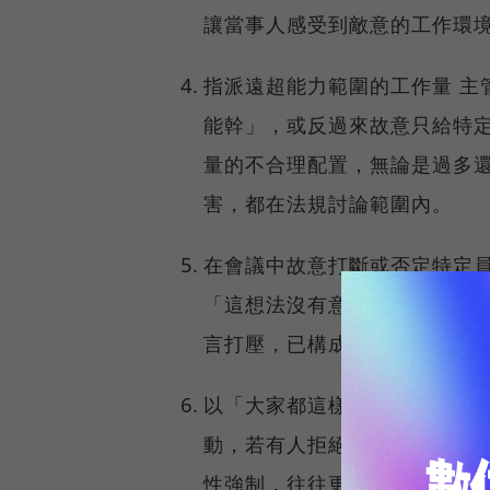
讓當事人感受到敵意的工作環
指派遠超能力範圍的工作量 主
能幹」，或反過來故意只給特
量的不合理配置，無論是過多
害，都在法規討論範圍內。
在會議中故意打斷或否定特定員
「這想法沒有意義」，卻對其
言打壓，已構成敵意工作環境
以「大家都這樣」合理化不合理
動，若有人拒絕就說「大家都
性強制，往往更難被指認，但