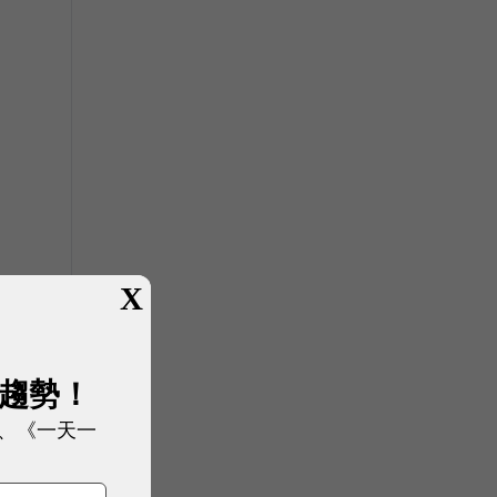
X
展趨勢！
、《一天一