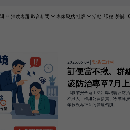
聞
深度專題
影音新聞
專家觀點
社群
活動
課程
雜誌
2026.05.04
|
職場/工作術
訂便當不揪、群
凌防治專章7月
《職業安全衛生法》職場霸凌防治
不揪人、群組公開指責、冷漠排擠
年被視為正常的管理習慣。