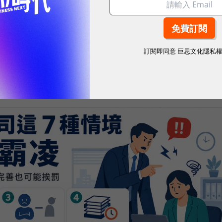
投訴 新法直接針對企業制度，而非主管個人行為。新
建立申訴管道，30 人以上須訂定防治規範，100 人以
訂閱即同意
巨思文化隱私
或拖延處理，企業直接面臨最高 450 萬元罰鍰，且
。