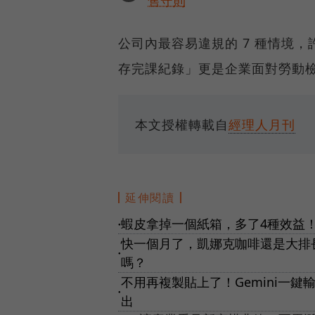
售守則
公司內最容易違規的 7 種情境
存完課紀錄」更是企業面對勞動
本文授權轉載自
經理人月刊
延伸閱讀
蝦皮拿掉一個紙箱，多了4種效益！
●
快一個月了，凱娜克咖啡還是大排
●
嗎？
不用再複製貼上了！Gemini一鍵輸出
●
出