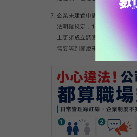
企業未建置申訴機制或拖延處理
法明確規定，10 人以上企業須
上更須成立調查小組。制度缺失
需要等到霸凌事件發生才受罰