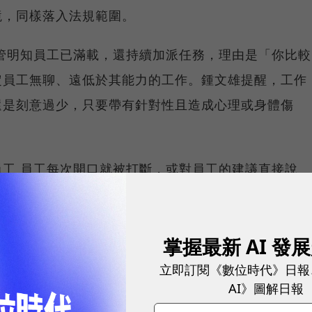
境，同樣落入法規範圍。
管明知員工已滿載，還持續加派任務，理由是「你比較
定員工無聊、遠低於其能力的工作。鍾文雄提醒，工作
還是刻意過少，只要帶有針對性且造成心理或身體傷
工 員工每次開口就被打斷，或對員工的建議直接說
他人的類似意見表示讚賞。針對特定個人、反覆性的發
的要素之一。
掌握最新 AI 發
要求 要求員工下班後持續待命、假日出席非強制性活
立即訂閱《數位時代》日報
這樣，就你不行？」——這種以集體文化為名施加的隱
AI》圖解日報
同樣可能構成霸凌。