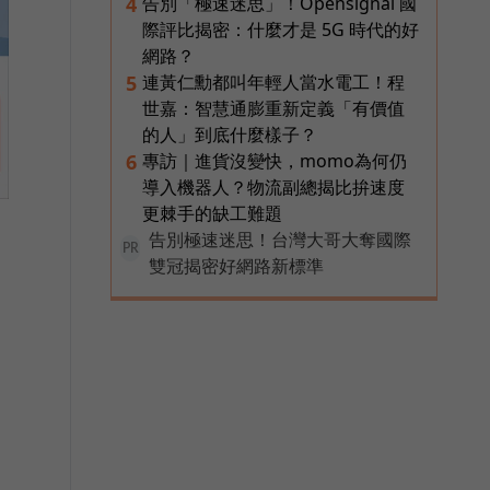
告別「極速迷思」！Opensignal 國
4
際評比揭密：什麼才是 5G 時代的好
網路？
連黃仁勳都叫年輕人當水電工！程
5
世嘉：智慧通膨重新定義「有價值
的人」到底什麼樣子？
專訪｜進貨沒變快，momo為何仍
6
導入機器人？物流副總揭比拚速度
更棘手的缺工難題
告別極速迷思！台灣大哥大奪國際
PR
雙冠揭密好網路新標準