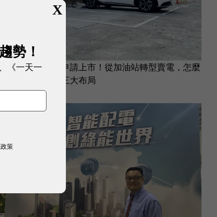
X
展趨勢！
、《一天一
三地能源將重新申請上市！從加油站轉型賣電，怎麼
做到？盤點最新三大布局
能源環保
|
2 年前
權政策