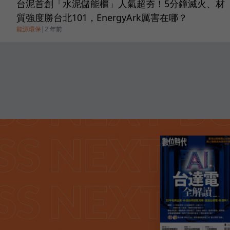
台泥首創「水泥儲能櫃」人氣超夯！5分鐘滅火、材
質強度勝台北101，EnergyArk厲害在哪？
能源環保
|
2 年前