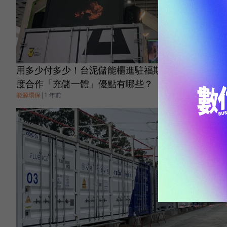
用多少付多少！台泥儲能櫃進駐福斯汽車，與車廠首
度合作「充儲一體」優點有哪些？
能源環保
|
1 年前