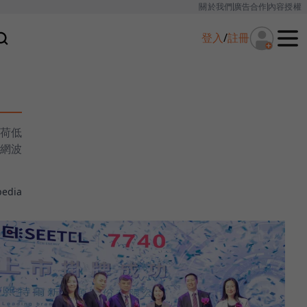
關於我們
廣告合作
內容授權
登入
/
註冊
荷低
網波
pedia