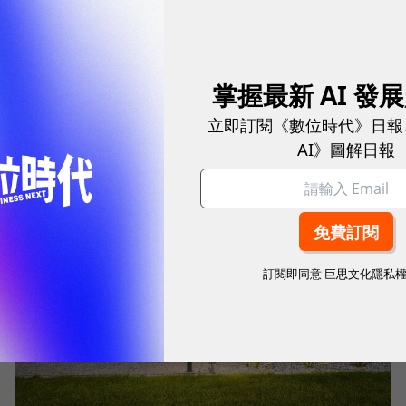
掌握最新 AI 發
台泥砸近12億元收購NHOA股權11.13%！為何台泥
要買斷子公司？股票下市有優勢嗎？
立即訂閱《數位時代》日報
AI》圖解日報
能源環保
|
2 年前
訂閱即同意
巨思文化隱私