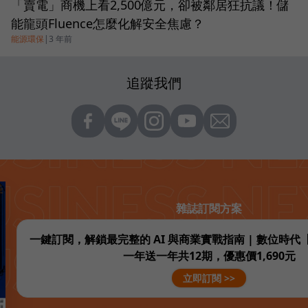
「賣電」商機上看2,500億元，卻被鄰居狂抗議！儲
能龍頭Fluence怎麼化解安全焦慮？
能源環保
|
3 年前
追蹤我們
雜誌訂閱方案
一鍵訂閱，解鎖最完整的 AI 與商業實戰指南 | 數位時
一年送一年共12期，優惠價1,690元
立即訂閱 >>