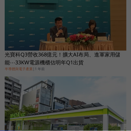
光寶科Q3營收368億元！擴大AI布局、進軍家用儲
能⋯33KW電源機櫃估明年Q1出貨
半導體與電子產業
|
1 年前