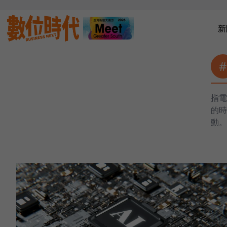
新
#
指電
的時
動。