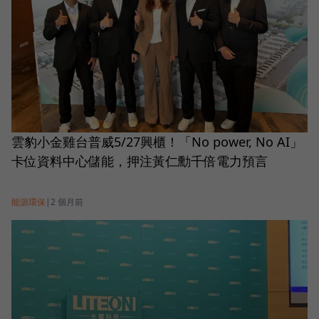
雲豹小金雞台普威5/27興櫃！「No power, No AI」
卡位資料中心儲能，押注黃仁勳千倍電力預言
能源環保
|
2 個月前