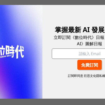
和紐澤西之間的華盛頓大橋，看起來即將被颶風吞噬，這
拍攝
掌握最新 AI 發
立即訂閱《數位時代》日報
AI》圖解日報
2009年某電影片段，事實上並未有任何人受傷
，那鯊魚呢？這是在Twitter網站流傳的照片，其實只要
流傳這隻鯊魚，包括
去年的颶風艾琳
（Hurricane
訂閱即同意
巨思文化隱私
搜尋上找出了原圖