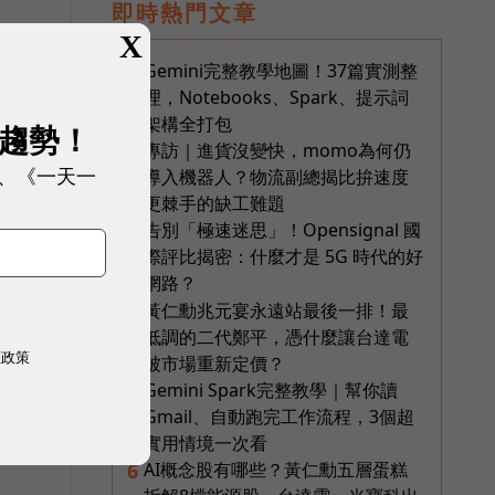
即時熱門文章
X
Gemini完整教學地圖！37篇實測整
1
理，Notebooks、Spark、提示詞
架構全打包
展趨勢！
專訪｜進貨沒變快，momo為何仍
2
、《一天一
導入機器人？物流副總揭比拚速度
更棘手的缺工難題
告別「極速迷思」！Opensignal 國
3
際評比揭密：什麼才是 5G 時代的好
網路？
黃仁勳兆元宴永遠站最後一排！最
4
低調的二代鄭平，憑什麼讓台達電
權政策
被市場重新定價？
Gemini Spark完整教學｜幫你讀
5
Gmail、自動跑完工作流程，3個超
實用情境一次看
AI概念股有哪些？黃仁勳五層蛋糕
6