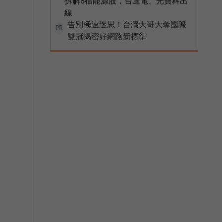
拆解8檔能源股，台達電、光寶科出
線
告別極速迷思！台灣大哥大奪國際
PR
雙冠揭密好網路新標準