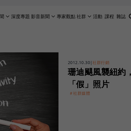
聞
深度專題
影音新聞
專家觀點
社群
活動
課程
雜誌
2012.10.30
|
社群行銷
珊迪颶風襲紐約
「假」照片
＃社群媒體