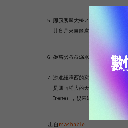
颶風襲擊大橋／橫跨紐約曼哈頓
其實是來自圖庫照片，2009年
麥當勞叔叔溺水了／別擔心，這是
游進紐澤西的鯊魚／洪水不夠嚇人
是風雨稍大的天氣，網路上就會
Irene），後來網友在Google
出自
mashable