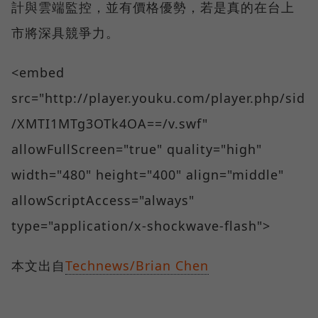
計與雲端監控，並有價格優勢，若是真的在台上
市將深具競爭力。
<embed
src="http://player.youku.com/player.php/sid
/XMTI1MTg3OTk4OA==/v.swf"
allowFullScreen="true" quality="high"
width="480" height="400" align="middle"
allowScriptAccess="always"
type="application/x-shockwave-flash">
本文出自
Technews/Brian Chen