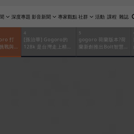
聞
深度專題
影音新聞
專家觀點
社群
活動
課程
雜誌
4
5
oro 打
[孫治華] Gogoro的
gogoro 荷蘭版本?荷
挑戰與
128k 是台灣走上精品
蘭新創推出Bolt智慧
產業跨不過的牆
速克達，未稅價不到
七萬五千元台幣!