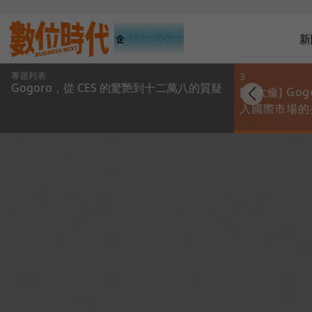
新
專題列表
2
3
Gogoro，從 CES 的驚艷到十二萬八的質疑
ogoro對消費者提出
[陳啟彰] 三論
[洪大倫] Gog
應了！《致所有關
Gogoro：我對於
入國際市場的
 Gogoro 的朋友
Gogoro 的想像
威脅
》