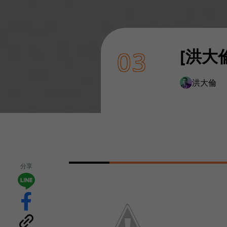
[洪大
03
洪大倫
分享