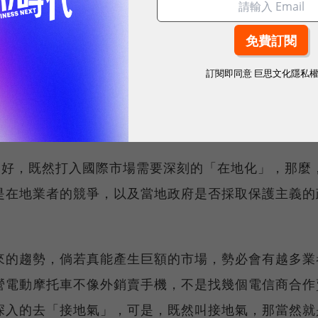
維修」這兩大成因，Gogoro之類的電動摩托車，是
訂閱即同意
巨思文化隱私
西賣出去就算了。如果他想打入歐美，就必須完完整整
業模式，而這件事的困難度，所需要消耗的人力、物力
 好，既然打入國際市場需要深刻的「在地化」，那麼
是在地業者的競爭，以及當地政府是否採取保護主義的
來的趨勢，倘若真能產生巨額的市場，勢必會有越多業
營電動摩托車不像外銷賣手機，不是找幾個電信商合作
深入的去「接地氣」，可是，既然叫接地氣，那當然就