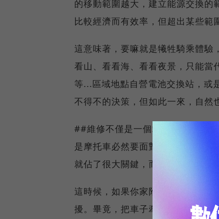
的移動範圍越大，建立能源交換的
比較經濟而有效率，但超出某些範
這意味著，要嘛就是犧牲騎乘體驗
看山、看看海、看看夜景，只能當
等...區域地點自營電池交換站，
不得不的決策，但如此一來，自然
##維修不僅是一個站，更需要維修
是摩托車必然要面對的問題。也許
就佔了很大關鍵，而且將越發密集
這時候，如果你家附近沒有維修站
擾。畢竟，把車子牽去維修，那這