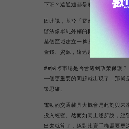
下班？這通通都是麻煩事。
因此說，基於「電池交換」與「保養
辦法像單純外銷的概念一樣，把東
某個區域建立一整套的生態鏈與商
金錢、資源，遠遠超乎你的想像。
##國際市場是否會遇到政策保護？
一個更重要的問題就出現了，那就
策思維。
電動的交通載具大概會是此刻與未
投入經營。然而如同上述所說，經
出去就算了，絕對比賣手機需要更