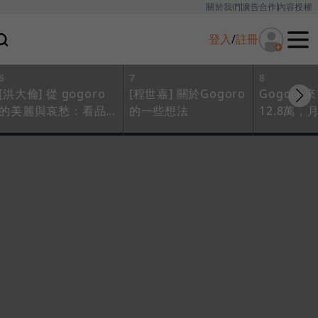
關於我們
廣告合作
內容授權
登入
/
註冊
6
7
8
[洪大倫] 從 gogoro
[程世嘉] 關於‪‎Gogoro
Gogoro
的美麗與哀愁：看品
的一些想法
12.8萬
牌定位與價值主張
購