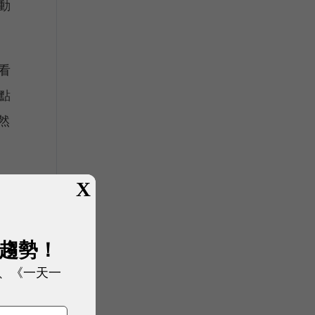
動
看
點
然
修
X
本
展趨勢！
、《一天一
困
上