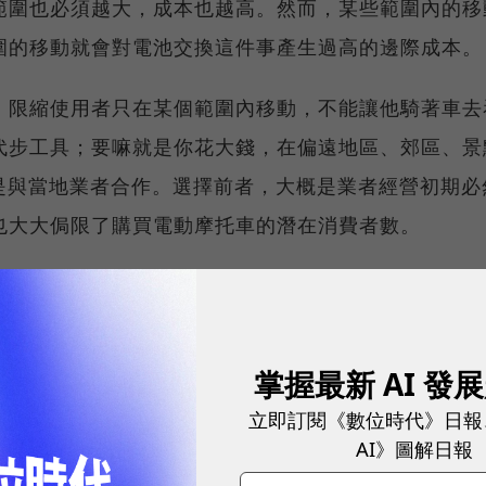
範圍也必須越大，成本也越高。然而，某些範圍內的移
圍的移動就會對電池交換這件事產生過高的邊際成本。
，限縮使用者只在某個範圍內移動，不能讓他騎著車去
代步工具；要嘛就是你花大錢，在偏遠地區、郊區、景
或是與當地業者合作。選擇前者，大概是業者經營初期必
也大大侷限了購買電動摩托車的潛在消費者數。
人員的培訓 其次關於維修，買過機車的人都知道，維
新車頭幾年只需要定期保養，但隨著時間過去，維修成
。
掌握最新 AI 發
立即訂閱《數位時代》日報
點，或者距離站點相當遠，對你而言，這就會形成很大
AI》圖解日報
麼遠的距離你該怎麼回家？維修期間該找什麼東西代步