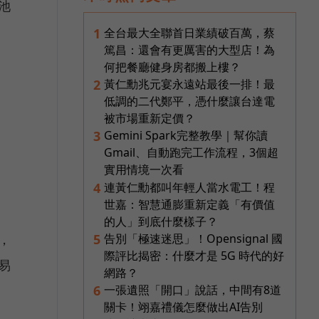
池
全台最大全聯首日業績破百萬，蔡
1
篤昌：還會有更厲害的大型店！為
何把餐廳健身房都搬上樓？
黃仁勳兆元宴永遠站最後一排！最
2
低調的二代鄭平，憑什麼讓台達電
被市場重新定價？
Gemini Spark完整教學｜幫你讀
3
Gmail、自動跑完工作流程，3個超
實用情境一次看
連黃仁勳都叫年輕人當水電工！程
4
世嘉：智慧通膨重新定義「有價值
的人」到底什麼樣子？
告別「極速迷思」！Opensignal 國
5
，
際評比揭密：什麼才是 5G 時代的好
易
網路？
一張遺照「開口」說話，中間有8道
6
關卡！翊嘉禮儀怎麼做出AI告別