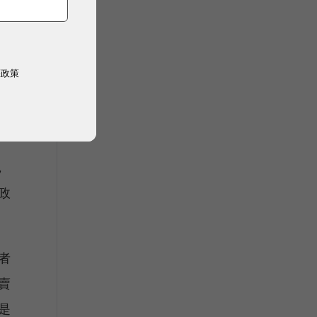
沒
權政策
在
、
，
政
者
賣
是