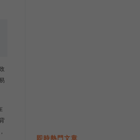
政
易
在
背
，
即時熱門文章