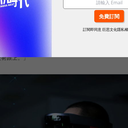
兩年，明年也打算推出新版的ARKit軟體讓用戶搶先
過分析認為，雖然蘋果開發動作看似積極，但開發時程變數
訂閱即同意
巨思文化隱私
中表示：「近期在市面上看到的產品都不是我們會滿意
果首席設計長Jony Ive最近在公開場合也說：「我
技術跟上。」