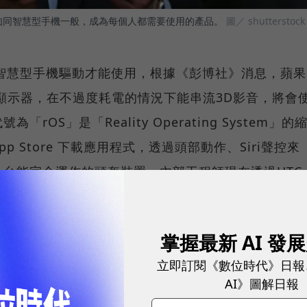
如同智慧型手機一般，成為每個人都需要使用的產品。
圖／ shutterstock
智慧型手機驅動才能使用，根據《彭博社》消息，蘋果
顯示器，在不過度耗電的情況下能串流3D影音，將會
OS」是「Reality Operating System」的
p Store 下載應用程式，透過頭部動作、Siri聲控來
台能完全運作的頭盔裝置，內部工程師現在透過HTC
AR技術，目前編制已經有上百名工程師，正在推動多
掌握最新 AI 發
C 2017 中推出的ARKit 軟體，就是這支AR團隊第
立即訂閱《數位時代》日報
AI》圖解日報
e X正式上市，開發者陸續用ARKit開發出許多有趣的