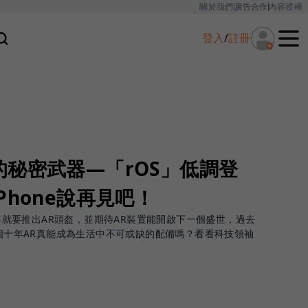
關於我們
廣告合作
內容授權
登入
/
註冊
秘密武器—「rOS」低調登
Phone說再見吧！
20年就要推出AR頭盔，並期待AR裝置能開啟下一個盛世，過去
一個十年AR真能成為生活中不可或缺的配備嗎？看看科技領袖