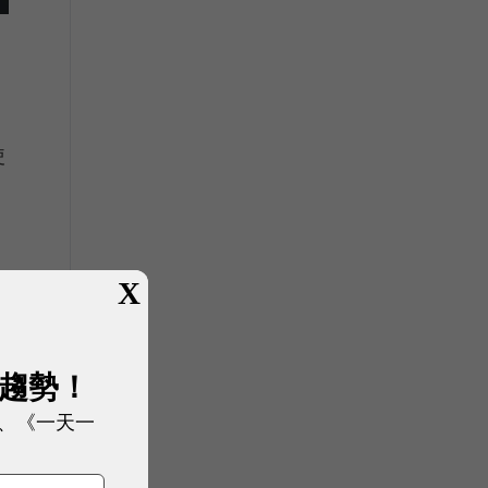
使
縮
X
展趨勢！
、《一天一