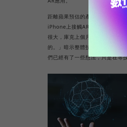
AR應用。
距離蘋果預估的產品成行時間還有
iPhone上接觸AR應用，不
很大，庫克上個月才在一場訪問
的。」暗示整體技術還沒有成熟，蘋
們已經有了一些想法，只是在等