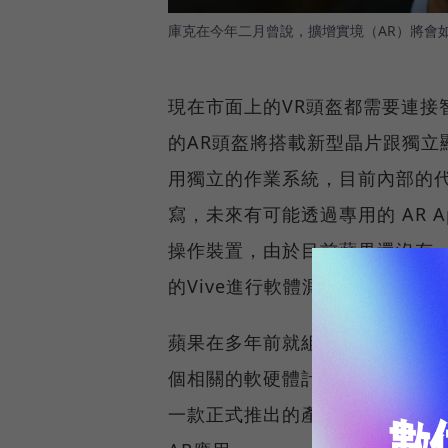
庫克在今年二月曾說，擴增實境（AR）將會
現在市面上的VR頭盔都需要連接
的AR頭盔將搭載新型晶片跟獨立
用獨立的作業系統，目前內部的代號為「r
寫，未來有可能透過專用的 AR Ap
操作裝置，由於目前蘋果還沒有一
的Vive進行軟體測試。
蘋果在多年前就組成專門團隊發展
個相關的軟硬體計畫，蘋果在 WWD
一款正式推出的產品，隨著iPhon