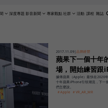
聞
深度專題
影音新聞
專家觀點
社群
活動
課程
雜誌
2017.11.09
|
品牌經營
蘋果下一個十年的
場，開始練習跟i
據傳蘋果（Apple）最快在20
十年蘋果iPhone引領潮流，下
們怎麼說。
＃Apple
＃VR_AR_MR