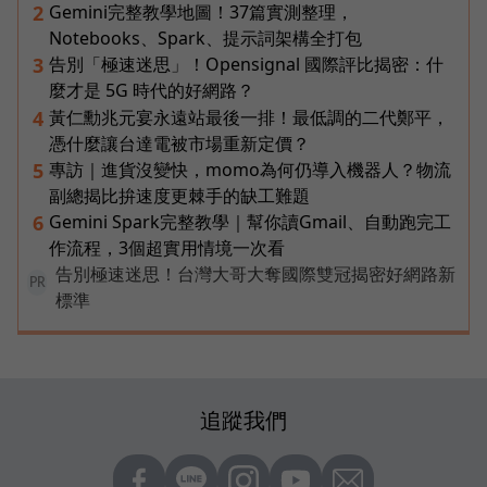
Gemini完整教學地圖！37篇實測整理，
2
Notebooks、Spark、提示詞架構全打包
告別「極速迷思」！Opensignal 國際評比揭密：什
3
麼才是 5G 時代的好網路？
黃仁勳兆元宴永遠站最後一排！最低調的二代鄭平，
4
憑什麼讓台達電被市場重新定價？
專訪｜進貨沒變快，momo為何仍導入機器人？物流
5
副總揭比拚速度更棘手的缺工難題
Gemini Spark完整教學｜幫你讀Gmail、自動跑完工
6
作流程，3個超實用情境一次看
告別極速迷思！台灣大哥大奪國際雙冠揭密好網路新
PR
標準
追蹤我們