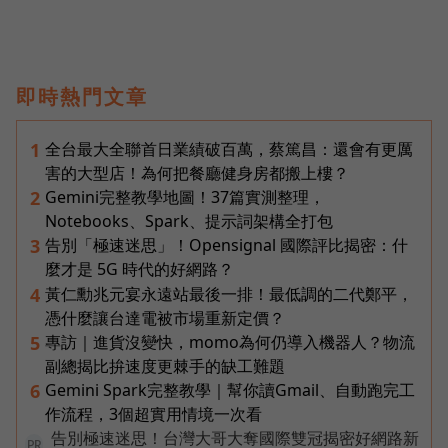
即時熱門文章
全台最大全聯首日業績破百萬，蔡篤昌：還會有更厲
1
害的大型店！為何把餐廳健身房都搬上樓？
Gemini完整教學地圖！37篇實測整理，
2
Notebooks、Spark、提示詞架構全打包
告別「極速迷思」！Opensignal 國際評比揭密：什
3
麼才是 5G 時代的好網路？
黃仁勳兆元宴永遠站最後一排！最低調的二代鄭平，
4
憑什麼讓台達電被市場重新定價？
專訪｜進貨沒變快，momo為何仍導入機器人？物流
5
副總揭比拚速度更棘手的缺工難題
Gemini Spark完整教學｜幫你讀Gmail、自動跑完工
6
作流程，3個超實用情境一次看
告別極速迷思！台灣大哥大奪國際雙冠揭密好網路新
PR