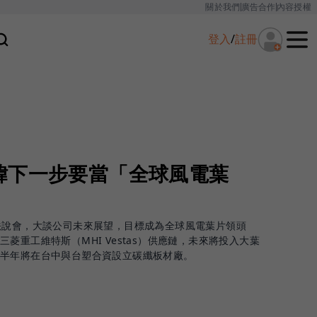
關於我們
廣告合作
內容授權
登入
/
註冊
緯下一步要當「全球風電葉
法說會，大談公司未來展望，目標成為全球風電葉片領頭
菱重工維特斯（MHI Vestas）供應鏈，未來將投入大葉
下半年將在台中與台塑合資設立碳纖板材廠。