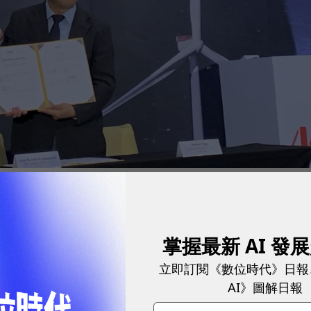
（MHI Vestas）供應鏈。
圖／ 陳映璇攝影
維複材、離岸風電，逾7成銷售來自中國。目前風力葉
掌握最新 AI 發
as、金風、GE、西門子歌美颯的供應鏈，8月也拿到
立即訂閱《數位時代》日報
，蔡朝陽表示，對生產的質量、量產能力都有信心滿足MHI
AI》圖解日報
材料的樹脂、膠黏劑也已展開材料認證，估計明年就能夠拿