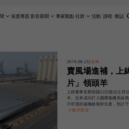
聞
深度專題
影音新聞
專家觀點
社群
活動
課程
雜誌
2019.08.23
|
策略
賣風場進補，上
片」領頭羊
上緯董事長蔡朝陽22日親自主持
羊。近來成功打入國際風機系統商三
片所需的碳纖維複材生產，預計
＃離岸風電