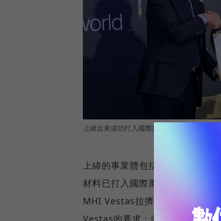
上緯近來成功打入國際風機系統商三菱重工維特斯
上緯的事業體包括新材料、碳纖
材料已打入國際風機系統商Vest
MHI Vestas拉擠碳板訂單
Vestas的要求；此外在葉片