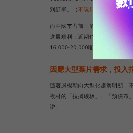
到訂單。（
不玩風場回歸材料本業，
而中國市占前三的風機系統商金風
進展順利；近期也和西門子歌美
16,000-20,000噸，預估明年可以
因應大型葉片需求，投入
隨著風機朝向大型化趨勢明顯，
複材的「拉擠碳板」、「預浸布
證。