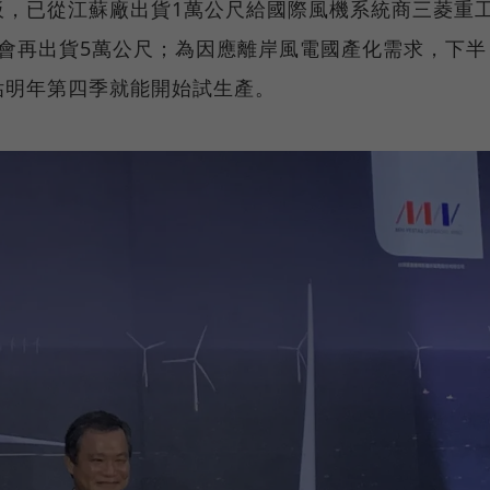
板，已從江蘇廠出貨1萬公尺給國際風機系統商三菱重
年底前會再出貨5萬公尺；為因應離岸風電國產化需求，下半
估明年第四季就能開始試生產。