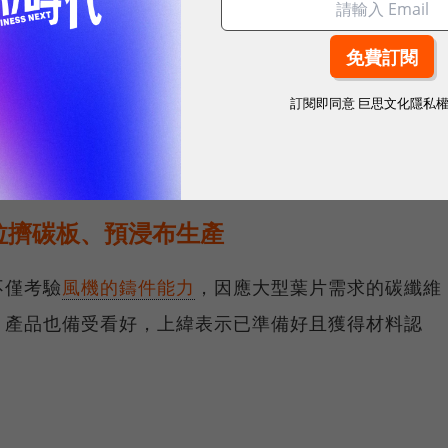
上緯拿下風機系統商MHI Vestas訂單
）
，上緯在上半年供貨占比達43%，大型葉片開發上也
訂閱即同意
巨思文化隱私
颯在商討明年度葉片樹脂訂單，估計西門子一年用量
拿到3,000-4,000噸。
拉擠碳板、預浸布生產
不僅考驗
風機的鑄件能力
，因應大型葉片需求的碳纖維
」產品也備受看好，上緯表示已準備好且獲得材料認