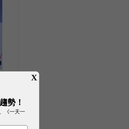
X
片
展趨勢！
、《一天一