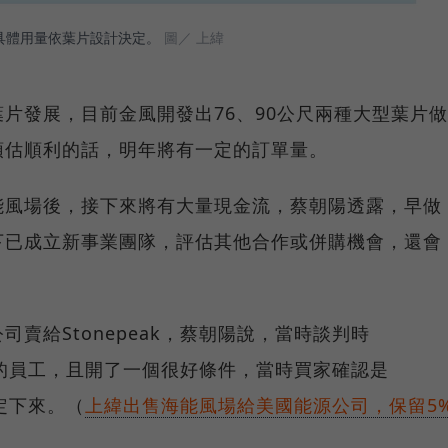
具體用量依葉片設計決定。
圖／ 上緯
片發展，目前金風開發出76、90公尺兩種大型葉片做
預估順利的話，明年將有一定的訂單量。
能風場後，接下來將有大量現金流，蔡朝陽透露，早做
下已成立新事業團隊，評估其他合作或併購機會，還會
賣給Stonepeak，蔡朝陽說，當時談判時
能源的員工，且開了一個很好條件，當時買家確認是
安定下來。（
上緯出售海能風場給美國能源公司，保留5