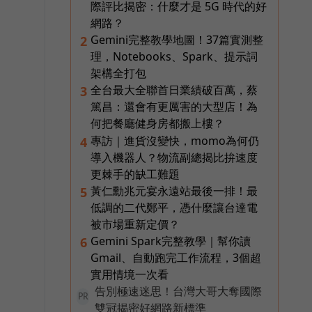
際評比揭密：什麼才是 5G 時代的好
網路？
Gemini完整教學地圖！37篇實測整
2
理，Notebooks、Spark、提示詞
架構全打包
全台最大全聯首日業績破百萬，蔡
3
篤昌：還會有更厲害的大型店！為
何把餐廳健身房都搬上樓？
專訪｜進貨沒變快，momo為何仍
4
導入機器人？物流副總揭比拚速度
更棘手的缺工難題
黃仁勳兆元宴永遠站最後一排！最
5
低調的二代鄭平，憑什麼讓台達電
被市場重新定價？
Gemini Spark完整教學｜幫你讀
6
Gmail、自動跑完工作流程，3個超
實用情境一次看
告別極速迷思！台灣大哥大奪國際
PR
雙冠揭密好網路新標準