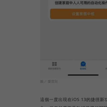
圖／ 愛范兒
這個一度出現在iOS 13的捷