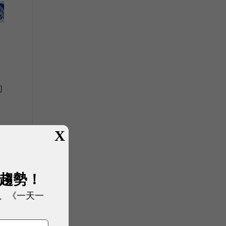
的
X
展趨勢！
、《一天一