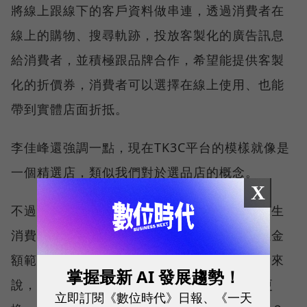
將線上跟線下的客戶資料做串連，透過消費者在
線上的購物、搜尋軌跡，投放客製化的廣告訊息
給消費者，並積極跟品牌合作，希望能提供客製
化的折價券，消費者可以選擇在線上使用、也能
帶到實體店面折抵。
李佳峰還強調一點，現在TK3C平台的模樣就像是
一個精選店，類似我們對於選品店的概念。
X
不過消費者一般所熟知的選品店，通常都以民生
消費品如服裝、美妝等為主，主力在週期短且金
額範圍廣的商品。但是家電等耐久財對消費者來
掌握最新 AI 發展趨勢！
說，短則數年、長則10餘年才會因為壞掉而更
立即訂閱《數位時代》日報、《一天