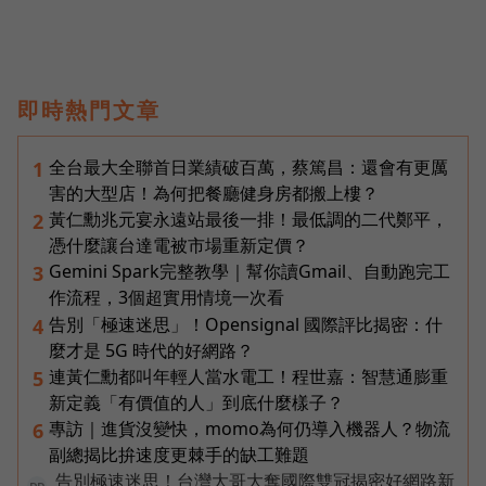
即時熱門文章
全台最大全聯首日業績破百萬，蔡篤昌：還會有更厲
1
害的大型店！為何把餐廳健身房都搬上樓？
黃仁勳兆元宴永遠站最後一排！最低調的二代鄭平，
2
憑什麼讓台達電被市場重新定價？
Gemini Spark完整教學｜幫你讀Gmail、自動跑完工
3
作流程，3個超實用情境一次看
告別「極速迷思」！Opensignal 國際評比揭密：什
4
麼才是 5G 時代的好網路？
連黃仁勳都叫年輕人當水電工！程世嘉：智慧通膨重
5
新定義「有價值的人」到底什麼樣子？
專訪｜進貨沒變快，momo為何仍導入機器人？物流
6
副總揭比拚速度更棘手的缺工難題
告別極速迷思！台灣大哥大奪國際雙冠揭密好網路新