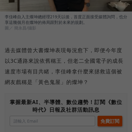
李佳峰自入主燦坤總經理219天以後，首度正面接受媒體詢問，也分
享這幾個月在燦坤的佈局跟對於未來的規劃。
圖／ 簡永昌/攝影
過去媒體曾大書燦坤表現每況愈下，即便今年度
以3C通路來說依舊稱王，但老二全國電子的成長
速度市場有目共睹，李佳峰拿什麼來拯救這個被
網友戲稱是「黃色鬼屋」的燦坤？
掌握最新AI、半導體、數位趨勢！訂閱《數位
時代》日報及社群活動訊息