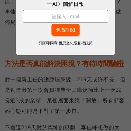
換，要怎樣用精選店的概念來打家電這塊市場？
一AI》圖解日報
李佳峰說會盡可能在一些汰換週期短的產品上做
佈局，但是細節還在規劃。
訂閱即同意
巨思文化隱私權政策
方法是否真能解決困境？有待時間驗證
對一個新上任的總經理來說，219天或許不長，但
是創造出第一次會員特典全民購物節比上一次成
長近3成的業績，某個層面來說「開放」所有顧客
的心態可能是下對了第一步棋。
不過這219天對於燦坤的規劃，李佳峰想做的太